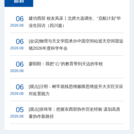
06
建功西部 校友风采丨北师大选调生、“启航计划”毕
业生回访（四川篇）
2026.08
06
[会议]物理与天文学院承办中国空间站巡天空间望远
镜2026年度科学年会
2026.08
06
廖阳阳：我把“心”的教育带到天边的学校
2026.08
06
[观点]汪明：树牢底线思维极限思维提升大灾巨灾应
对处置能力
2026.08
05
[观点]张琦等：把握东西部协作历史经验 谋划高质
量协作新路径
2026.08