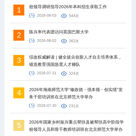
校领导调研指导2026年本科招生录取工作
1
2026-08-03
544次
陈兴率代表团访问英国巴斯大学
2
2026-08-02
362次
综改权威解读 | 健全拔尖创新人才自主培养体系，
3
锻造教育强国急需人才梯队
2026-07-31
324次
2026年海南师范大学“修政德・强本领・创实绩”党
4
务干部培训班在北京师范大学举办
2026-07-30
231次
2026年国家乡村振兴重点帮扶县被帮扶高中阶段学
5
校领导人员和骨干教师培训班在北京师范大学举办