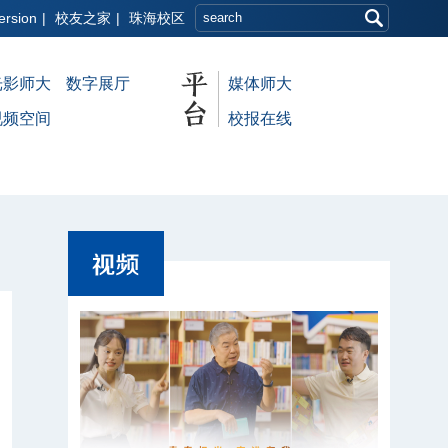
ersion
|
校友之家
|
珠海校区
光影师大
数字展厅
媒体师大
视频空间
校报在线