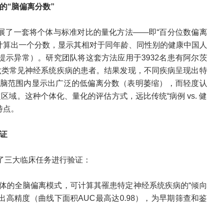
的“脑偏离分数”
发展了一套将个体与标准对比的量化方法——即“百分位数偏离
计算出一个分数，显示其相对于同年龄、同性别的健康中国人
提示异常）。研究团队将这套方法应用于3932名患有阿尔茨
六类常见神经系统疾病的患者。结果发现，不同疾病呈现出特
全脑范围内显示出广泛的低偏离分数（表明萎缩），而轻度认
域。这种个体化、量化的评估方式，远比传统“病例 vs. 健
特点。
证
定了三大临床任务进行验证：
个体的全脑偏离模式，可计算其罹患特定神经系统疾病的“倾向
高精度（曲线下面积AUC最高达0.98），为早期筛查和鉴