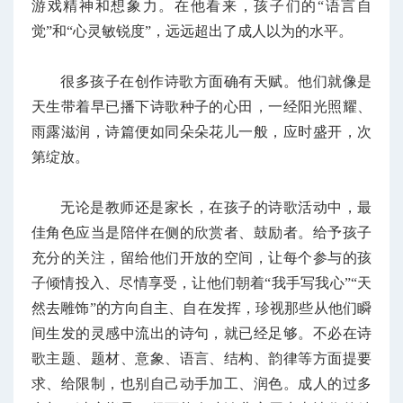
游戏精神和想象力。在他看来，孩子们的“语言自
觉”和“心灵敏锐度”，远远超出了成人以为的水平。
很多孩子在创作诗歌方面确有天赋。他们就像是
天生带着早已播下诗歌种子的心田，一经阳光照耀、
雨露滋润，诗篇便如同朵朵花儿一般，应时盛开，次
第绽放。
无论是教师还是家长，在孩子的诗歌活动中，最
佳角色应当是陪伴在侧的欣赏者、鼓励者。给予孩子
充分的关注，留给他们开放的空间，让每个参与的孩
子倾情投入、尽情享受，让他们朝着“我手写我心”“天
然去雕饰”的方向自主、自在发挥，珍视那些从他们瞬
间生发的灵感中流出的诗句，就已经足够。不必在诗
歌主题、题材、意象、语言、结构、韵律等方面提要
求、给限制，也别自己动手加工、润色。成人的过多