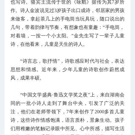
也写诗。骆宾王流传于世的《咏鹅》据传为其7岁所
作。诗人金波说见过3岁孩子出口成诗，邻居家的男孩
来做客，拿起茶几上的手电筒当玩具玩，随口说出的
几句，带着韵律与节奏，有想象也有童趣：“手电筒，
对着墙，一按一个小太阳。”金先生写了一辈子儿童
诗，在他看来，儿童是天生的诗人。
“诗言志，歌抒情”，诗歌感应时代与社会，表达
思想和情感。近年来，少年儿童的诗歌创作蔚然成
风，成果丰硕。
“中国文学盛典·鲁迅文学奖之夜”上，来自湖南会
同的一批小诗人走到了舞台中央，引发了广泛的关
注，他们在老师带领下，7年来创作了2000多首儿童
诗，这些诗作情感饱满，语言质朴，景象生动。孩子
们用稚嫩的笔触记录眼中所见、心中所感，描写生活