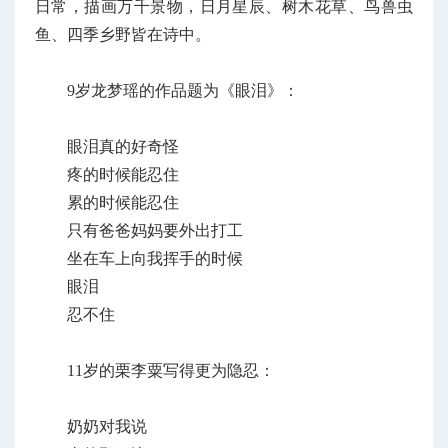
日常，描画万千景物，日月星辰、树木花草、鸟兽虫
鱼、四季乡野皆在诗中。
9岁龙梦瑶的作品题为《眼泪》：
眼泪真的好奇怪
疼的时候能忍住
累的时候能忍住
只有爸爸妈妈要外出打工
坐在车上向我挥手的时候
眼泪
忍不住
11岁的栗李粟写得更为隐忍：
奶奶对我说