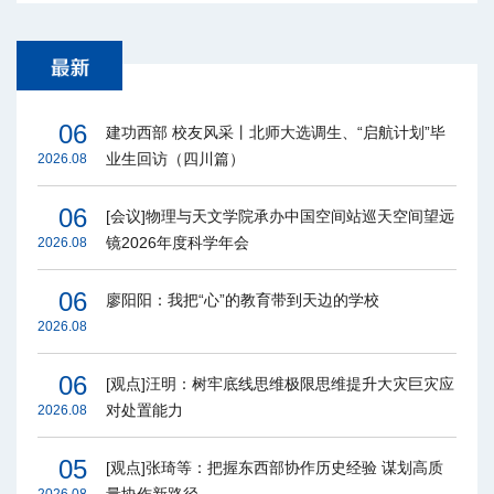
06
建功西部 校友风采丨北师大选调生、“启航计划”毕
业生回访（四川篇）
2026.08
06
[会议]物理与天文学院承办中国空间站巡天空间望远
镜2026年度科学年会
2026.08
06
廖阳阳：我把“心”的教育带到天边的学校
2026.08
06
[观点]汪明：树牢底线思维极限思维提升大灾巨灾应
对处置能力
2026.08
05
[观点]张琦等：把握东西部协作历史经验 谋划高质