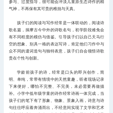
参与、过度指导，很可能会冲淡儿童原生态诗作的精
气神，不再保有其可贵的稚拙与天真。
孩子们的阅读与写作经常是一体联动的，阅读诗
歌名篇，揣摩古今中外的诗歌名句，初学阶段难免会
有不同程度的模仿与借鉴。引导孩子们以自己天马行
空的想象、别具一格的表达写诗，肯定他们习作中与
众不同的遣词造句与独特表意，孩子们自会领悟诗歌
贵在个性与创新。
学龄前孩子的诗，经常是口头的即兴创作，简
明、单纯，常带有情境中的天然童趣，听者现场记录
下来便好，哪怕不完整、不完美，未必需要再做描
补。小学中低年级学童的诗作经常诗画一体完成，当
孩子们的笔下有了形象、物象、景象入画，诗意与诗
句往往呼应着奔涌而出，不经意间实现了文学和艺术