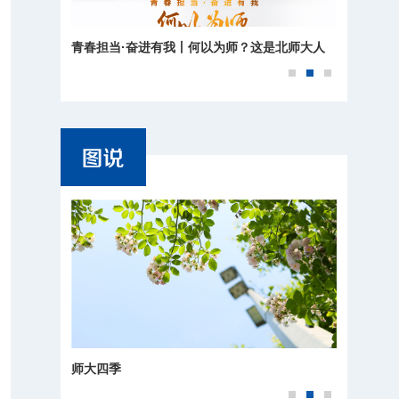
青春担当·奋进有我丨何以为师？这是北师大人
北京师范大学2026年运动会
的回答
师大四季
百廿京师，樱花正盛