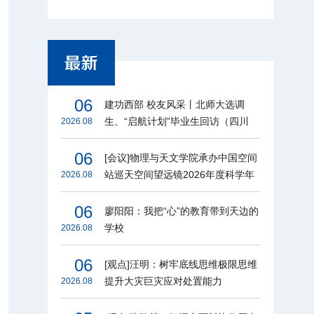
06
建功西部 校友风采丨北师大选调
生、“启航计划”毕业生回访（四川
2026.08
篇）
06
[会议]物理与天文学院承办中国空间
站巡天空间望远镜2026年度科学年
2026.08
会
06
廖阳阳：我把“心”的教育带到天边的
学校
2026.08
06
[观点]汪明：树牢底线思维极限思维
提升大灾巨灾应对处置能力
2026.08