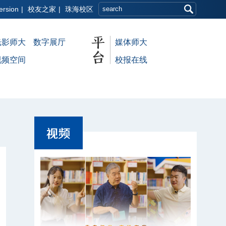
ersion
|
校友之家
|
珠海校区
光影师大
数字展厅
媒体师大
视频空间
校报在线