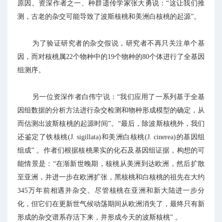
原因。资深作者之一、种群遗传学家张大勇说：“这让我们推
测，古老的杂交可能导致了波斯核桃和美洲白核桃的起源”。
为了验证研究者的杂交假说，研究者不再只关注单个基
因，而对核桃属22个物种中的19个物种的80个体进行了全基因
组测序。
另一位资深作者白伟宁说：“我们应用了一系列基于全基
因组数据的分析方法进行杂交检测和物种形成模型的确定，从
而估测出波斯核桃的起源时间”。“最后，除波斯核桃外，我们
还鉴定了铁核桃(J. sigillata)和美洲白核桃(J. cinerea)的基因组
组成” 。作者们根据核桃果实的化石及基因组证据，构想的可
能情景是：“在渐新世晚期，核桃从美洲到达欧洲，然后扩散
至亚洲，并进一步在欧洲扩张，黑核桃和白核桃的祖先在大约
345万年前相遇并杂交。尽管核桃在亚洲和新大陆进一步分
化，但它们在更新世气候动荡期间从欧洲消失了，最终只有新
形成的杂交谱系存活下来，并形成今天的波斯核桃” 。