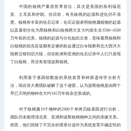
中国的核桃产量居世界首位，其次是美国的加利福尼
亚、土耳其和伊朗。但目前，有关核桃的起源和进化仍不清
楚。核桃有丰富的化石记录；化石证据表明核桃属植物的起源
以及最初分化为黑核桃和白核桃两大支大约发生在3500~4500
万年前的北美。核桃的起源与分化如此古老，意味着黑核桃和
白核桃的祖先应该都有足够的机会通过白令陆桥和北大西洋大
陆桥迁移到旧大陆，但在欧洲和亚洲的化石记录中人们只发现
了白核桃，而没有发现波斯核桃。
利用基于基因组数据的系统发育和种群遗传学分析方
法，现在张大勇团队破解了这个谜团，认为波斯核桃是由两个
早已灭绝的物种在大约345万年前杂交形成的。
对于核桃属19个物种的2900个单拷贝核基因进行分析，
团队仍未能理清北美、亚洲和波斯核桃物种之间的亲缘关系。
然而，他们排除了不完全的谱系分选作为系统发育不确定性的