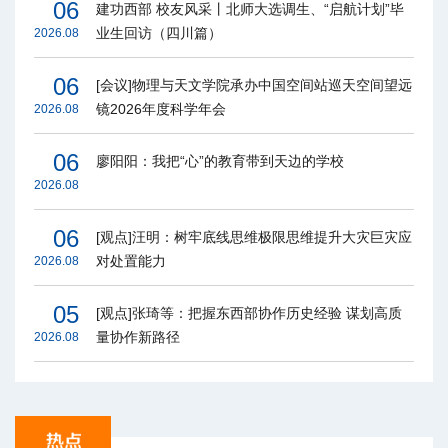
06
建功西部 校友风采丨北师大选调生、“启航计划”毕
业生回访（四川篇）
2026.08
06
[会议]物理与天文学院承办中国空间站巡天空间望远
镜2026年度科学年会
2026.08
06
廖阳阳：我把“心”的教育带到天边的学校
2026.08
06
[观点]汪明：树牢底线思维极限思维提升大灾巨灾应
对处置能力
2026.08
05
[观点]张琦等：把握东西部协作历史经验 谋划高质
量协作新路径
2026.08