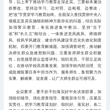
导，以上率下推动学习教育走深走实。
三要标本兼治
抓整改。坚持边学习、边对照、边检视、边整改，
把“改”字贯穿学习教育始终。全面深入查找贯彻中央八
项规定及其实施细则精神方面存在的问题，结合实际
加强警示教育，务实推进集中整治。坚持“当下
改”和“长久立”相结合，一体推进党风政风、师德师
风、校风学风建设，健全作风建设常态化长效化制度
机制。
四要开门教育解难题。加强调查研究，推动解
决师生群众急难愁盼问题。注重发挥师生群众积极
性，自觉接受群众监督评判。组织党员、干部立足岗
位，在推动学校高质量发展、加强学校内部治理、完
成急难险重任务中担当作为、服务师生，集智聚力办
实事、解难事、促发展，让广大师生群众可感可及。
会议要求，要不折不扣落实好中央决策部署，加
强组织领导、强化督查指导、重视宣传引导，压紧压
实责任，把学习教育谋划好、组织好、落实好。各二