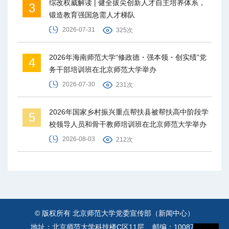
综改权威解读 | 健全拔尖创新人才自主培养体系，
3
锻造教育强国急需人才梯队
2026-07-31
325次
2026年海南师范大学“修政德・强本领・创实绩”党
4
务干部培训班在北京师范大学举办
2026-07-30
231次
2026年国家乡村振兴重点帮扶县被帮扶高中阶段学
5
校领导人员和骨干教师培训班在北京师范大学举办
2026-08-03
212次
© 版权所有 北京师范大学党委宣传部（新闻中心）
地址：北京师范大学科技楼C区11层 邮编：100875