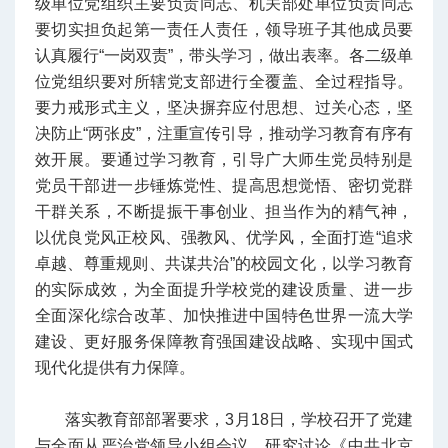
级单位党组织主要负责同志、机关部处单位负责同志
要切实担负起第一责任人责任，领导班子其他成员要
认真履行“一岗双责”，带头学习，做出表率。各二级单
位党组织要对所辖党支部进行全覆盖、全过程指导。
要力戒形式主义，坚决摒弃应付思想、过关心态，坚
决防止“两张皮”，注重宣传引导，推动学习教育有序有
效开展。要通过学习教育，引导广大师生党员特别是
党员干部进一步锤炼党性、提高思想觉悟、密切党群
干群关系，不断提振干事创业、担当作为的精气神，
以优良党风正校风、强教风、优学风，全面打造“追求
卓越、尊重规则、共谋共治”的校园文化，以学习教育
的实际成效，为全面提升学校党的建设质量、进一步
全面深化综合改革、加快推进中国特色世界一流大学
建设、更好服务保障教育强国建设战略、实现中国式
现代化提供有力保障。
落实教育部部署要求，3月18日，学校召开了党建
与全面从严治党领导小组会议，研究讨论《中共北京