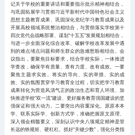
记关于学校的重要讲话和重要指示批示精神相结合，
与巩固拓展学习贯彻习近平新时代中国特色社会主义
思想主题教育成果、巩固深化党纪学习教育成果以及
开展高校领域系统整治相结合，与贯彻落实学校第十
四次党代会战略部署、谋划“十五五”发展规划相结合，
与进一步全面深化综合改革、破解学校改革发展中遇
到的难点堵点问题和师生群众的急难愁盼相结合。
会
议指出，要聚焦目标要求，结合学校实际，一体推进
学查改，确保学有质量、查有力度、改有成效。
一要
聚焦主题求实效。将实的导向、实的举措、实的成
效、实的氛围贯穿学习教育全过程，切实把学习教育
成果转化为营造风清气正的政治生态和育人环境、加
快推进学校“双一流”建设、更好服务教育强国建设的坚
强保证和强大动力。
二要突出内容重深化。原原本本
学、联系实际学、创新方式学，准确把握原文原理、
深入领会精髓要义，深刻认识中央八项规定精神是管
长远的铁规矩、硬杠杠。抓好“关键少数”，强化分类指