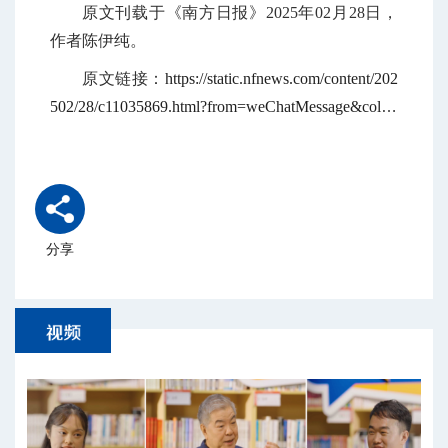
原文刊载于《南方日报》2025年02月28日，
作者陈伊纯。
原文链接：
https://static.nfnews.com/content/202
502/28/c11035869.html?from=weChatMessage&colID
=3829&appversion=12100&firstColID=3829&enterC
olumnId=0&date=&layer=2
分享