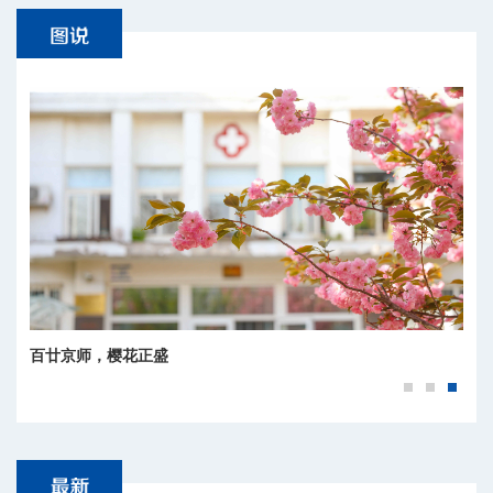
百廿京师，樱花正盛