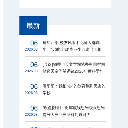
06
建功西部 校友风采丨北师大选调
生、“启航计划”毕业生回访（四川
2026.08
篇）
06
[会议]物理与天文学院承办中国空间
站巡天空间望远镜2026年度科学年
2026.08
会
06
廖阳阳：我把“心”的教育带到天边的
学校
2026.08
06
[观点]汪明：树牢底线思维极限思维
提升大灾巨灾应对处置能力
2026.08