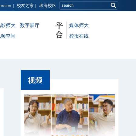
ersion
|
校友之家
|
珠海校区
光影师大
数字展厅
媒体师大
视频空间
校报在线