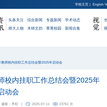
学校主页
|
English V
头条关注
综合新闻
专题新闻
学术动态
师大人物
木铎文韵
菁菁校园
新闻合集
青年教师校内挂职工作总结会暨2025年启动会
师校内挂职工作总结会暨2025年
启动会
摄影：齐松
|
2025-07-11
23761 次