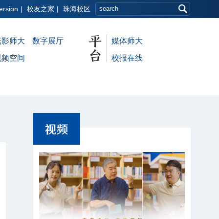
ersion
|
校友之家
|
珠海校区
光影师大
数字展厅
媒体师大
视频空间
校报在线