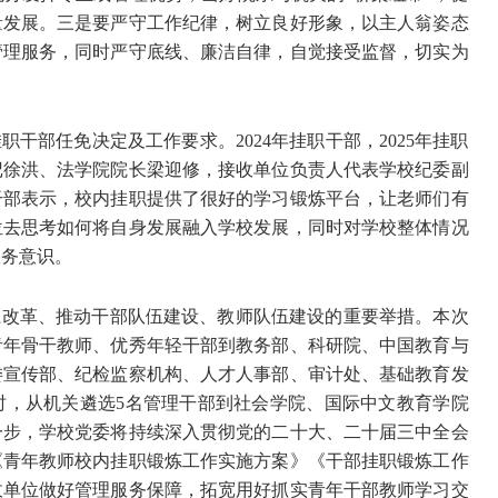
量发展。三是要严守工作纪律，树立良好形象，以主人翁姿态
管理服务，同时严守底线、廉洁自律，自觉接受监督，切实为
干部任免决定及工作要求。2024年挂职干部，2025年挂职
记徐洪、法学院院长梁迎修，接收单位负责人代表学校纪委副
干部表示，校内挂职提供了很好的学习锻炼平台，让老师们有
位去思考如何将自身发展融入学校发展，同时对学校整体情况
服务意识。
系改革、推动干部队伍建设、教师队伍建设的重要举措。本次
青年骨干教师、优秀年轻干部到教务部、科研院、中国教育与
委宣传部、纪检监察机构、人才人事部、审计处、基础教育发
时，从机关遴选5名管理干部到社会学院、国际中文教育学院
一步，学校党委将持续深入贯彻党的二十大、二十届三中全会
《青年教师校内挂职锻炼工作实施方案》《干部挂职锻炼工作
收单位做好管理服务保障，拓宽用好抓实青年干部教师学习交