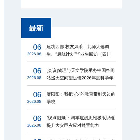
06
建功西部 校友风采丨北师大选调
生、“启航计划”毕业生回访（四川
2026.08
篇）
06
[会议]物理与天文学院承办中国空间
站巡天空间望远镜2026年度科学年
2026.08
会
06
廖阳阳：我把“心”的教育带到天边的
学校
2026.08
06
[观点]汪明：树牢底线思维极限思维
提升大灾巨灾应对处置能力
2026.08