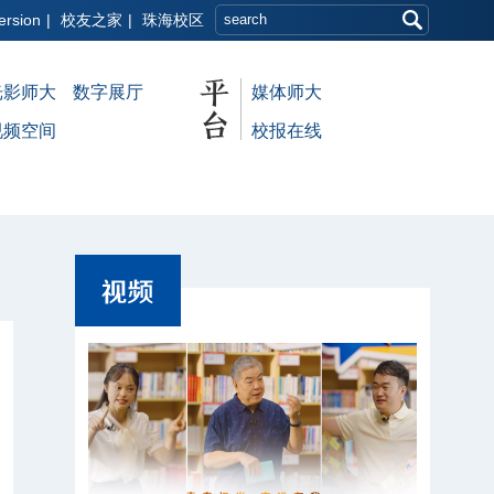
ersion
|
校友之家
|
珠海校区
光影师大
数字展厅
媒体师大
视频空间
校报在线