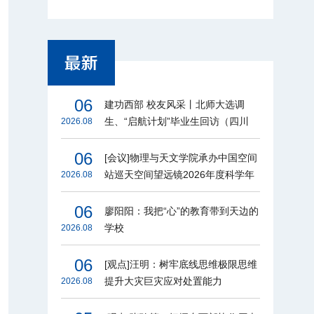
06
建功西部 校友风采丨北师大选调
生、“启航计划”毕业生回访（四川
2026.08
篇）
06
[会议]物理与天文学院承办中国空间
站巡天空间望远镜2026年度科学年
2026.08
会
06
廖阳阳：我把“心”的教育带到天边的
学校
2026.08
06
[观点]汪明：树牢底线思维极限思维
提升大灾巨灾应对处置能力
2026.08