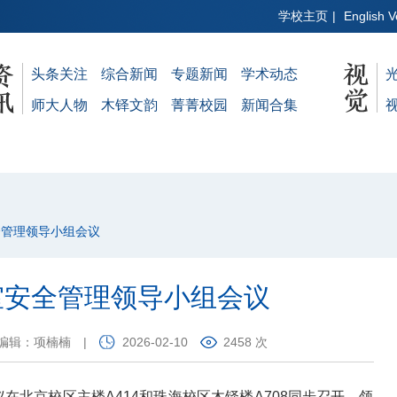
学校主页
|
English V
头条关注
综合新闻
专题新闻
学术动态
师大人物
木铎文韵
菁菁校园
新闻合集
全管理领导小组会议
室安全管理领导小组会议
编辑：项楠楠
|
2026-02-10
2458 次
在北京校区主楼A414和珠海校区木铎楼A708同步召开。领