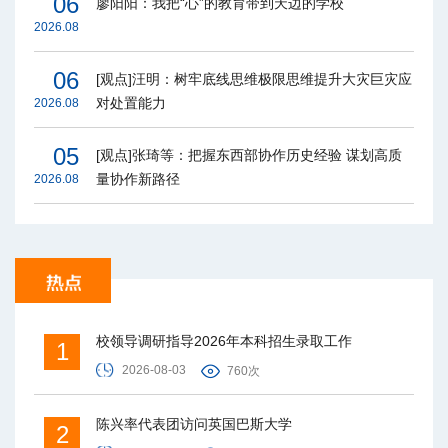
06
廖阳阳：我把“心”的教育带到天边的学校
2026.08
06
[观点]汪明：树牢底线思维极限思维提升大灾巨灾应
对处置能力
2026.08
05
[观点]张琦等：把握东西部协作历史经验 谋划高质
量协作新路径
2026.08
校领导调研指导2026年本科招生录取工作
1
2026-08-03
760次
陈兴率代表团访问英国巴斯大学
2