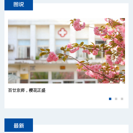
师大秋韵
百廿京师，樱花正盛