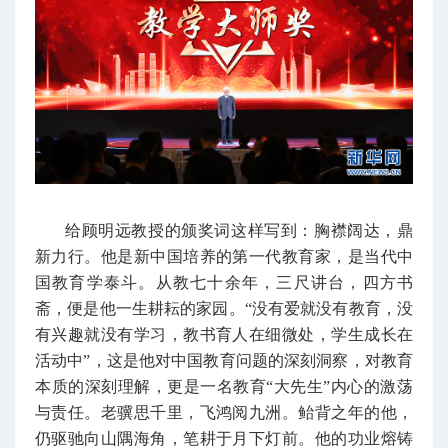
给顾明远教授的颁奖词这样写到：胸襟阔达，鼎
新力行。他是新中国培养的第一代教育家，是当代中
国教育学泰斗。从教七十余年，三尺讲台，四方书
斋，便是他一生耕耘的家园。“没有爱就没有教育，没
有兴趣就没有学习，教书育人在细微处，学生成长在
活动中”，这是他对中国教育问题的深刻洞察，对教育
本质的深刻理解，更是一名教育“大先生”内心的激荡
与责任。老骥思千里，飞鸿阅九洲。鲐背之年的他，
仍驱驰向山隅海角，笔耕于月下灯前。他的功业熔铸