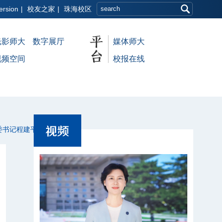
ersion
|
校友之家
|
珠海校区
光影师大
数字展厅
媒体师大
视频空间
校报在线
委书记程建平作交流发言