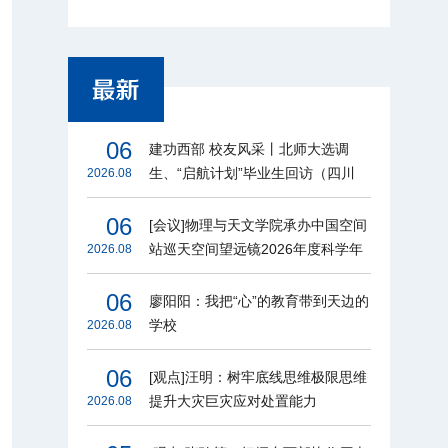
06
建功西部 校友风采丨北师大选调
生、“启航计划”毕业生回访（四川
2026.08
篇）
06
[会议]物理与天文学院承办中国空间
站巡天空间望远镜2026年度科学年
2026.08
会
06
廖阳阳：我把“心”的教育带到天边的
学校
2026.08
06
[观点]汪明：树牢底线思维极限思维
提升大灾巨灾应对处置能力
2026.08