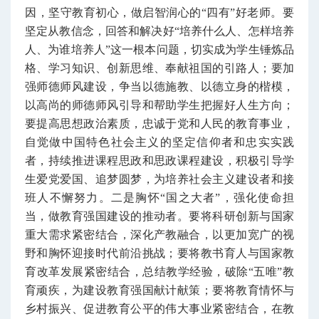
因，坚守教育初心，做启智润心的“四有”好老师。要
坚定从教信念，回答和解决好“培养什么人、怎样培养
人、为谁培养人”这一根本问题，切实成为学生锤炼品
格、学习知识、创新思维、奉献祖国的引路人；要加
强师德师风建设，争当以德施教、以德立身的楷模，
以高尚的师德师风引导和帮助学生把握好人生方向；
要提高思想政治素质，忠诚于党和人民的教育事业，
自觉做中国特色社会主义的坚定信仰者和忠实实践
者，持续推进课程思政和思政课程建设，积极引导学
生爱党爱国、追梦圆梦，为培养社会主义建设者和接
班人不懈努力。
二是胸怀“国之大者”，强化使命担
当，做教育强国建设的推动者。要将科研创新与国家
重大需求紧密结合，深化产教融合，以更加宽广的视
野和胸怀迎接时代前沿挑战；要将教书育人与国家教
育改革发展紧密结合，总结教学经验，破除“五唯”教
育顽疾，为建设教育强国献计献策；要将教育情怀与
乡村振兴、促进教育公平的伟大事业紧密结合，在教