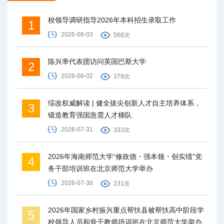
校领导调研指导2026年本科招生录取工作
1
2026-08-03
568次
陈兴率代表团访问英国巴斯大学
2
2026-08-02
379次
综改权威解读 | 健全拔尖创新人才自主培养体系，
3
锻造教育强国急需人才梯队
2026-07-31
333次
2026年海南师范大学“修政德・强本领・创实绩”党
4
务干部培训班在北京师范大学举办
2026-07-30
231次
2026年国家乡村振兴重点帮扶县被帮扶高中阶段学
5
校领导人员和骨干教师培训班在北京师范大学举办