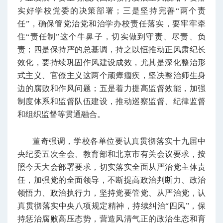
实好学校党委的决策部署；三是坚持完善“两个责
任”，确保管党治党和治学办校责任落实，要牢牢牵
住“责任制”这个牛鼻子，切实做到守责、尽责、负
责；四是保持严的总基调，持之以恒推动正风肃纪长
效化，要持续巩固作风建设成效，尤其是深化整治形
式主义、官僚主义这两个顽瘴痼疾，坚决整治师生身
边的腐败和作风问题；五是着力提高监督效能，加强
制度体系和监督队伍建设，推动巡察监督、纪律监督
和组织监督等贯通融合。
董奇强调，学校各单位要认真贯彻落实十九届中
央纪委五次全会、教育部和北京市有关会议要求，按
照今天大会部署要求，切实落实全面从严治党主体责
任，加强党的全面领导，不断提高政治判断力、政治
领悟力、政治执行力，坚持党要管党、从严治党，认
真贯彻落实中央八项规定精神，持续纠治“四风”，保
持惩治腐败高压态势，营造风清气正的政治生态和育