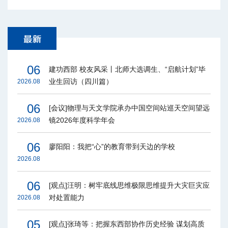
06
建功西部 校友风采丨北师大选调生、“启航计划”毕
业生回访（四川篇）
2026.08
06
[会议]物理与天文学院承办中国空间站巡天空间望远
镜2026年度科学年会
2026.08
06
廖阳阳：我把“心”的教育带到天边的学校
2026.08
06
[观点]汪明：树牢底线思维极限思维提升大灾巨灾应
对处置能力
2026.08
05
[观点]张琦等：把握东西部协作历史经验 谋划高质