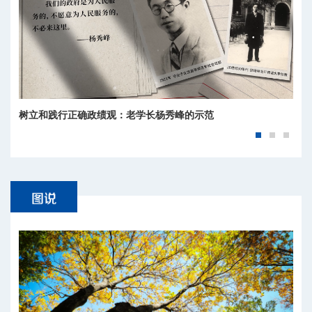
树立和践行正确政绩观：老学长杨秀峰的示范
青春担当·奋进有我丨何以为师？这是北师大人的回答