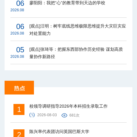
06
廖阳阳：我把“心”的教育带到天边的学校
2026.08
06
[观点]汪明：树牢底线思维极限思维提升大灾巨灾应
对处置能力
2026.08
05
[观点]张琦等：把握东西部协作历史经验 谋划高质
量协作新路径
2026.08
校领导调研指导2026年本科招生录取工作
1
2026-08-03
681次
陈兴率代表团访问英国巴斯大学
2