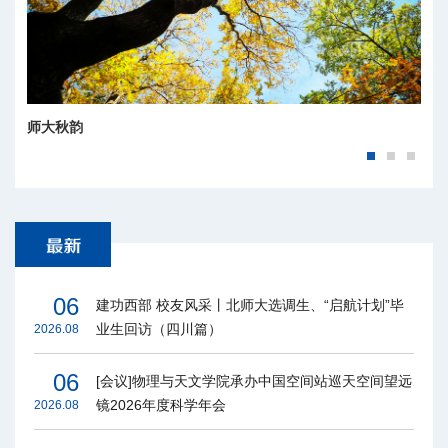
师大秋韵
师大四季
06
建功西部 校友风采丨北师大选调生、“启航计划”毕
业生回访（四川篇）
2026.08
06
[会议]物理与天文学院承办中国空间站巡天空间望远
镜2026年度科学年会
2026.08