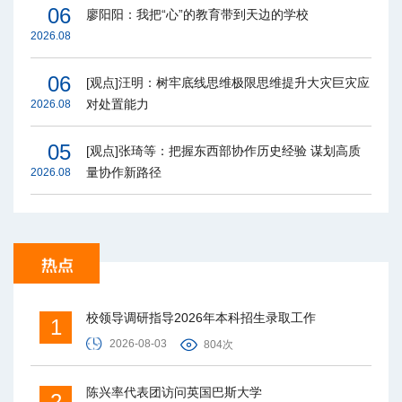
06
廖阳阳：我把“心”的教育带到天边的学校
2026.08
06
[观点]汪明：树牢底线思维极限思维提升大灾巨灾应
对处置能力
2026.08
05
[观点]张琦等：把握东西部协作历史经验 谋划高质
量协作新路径
2026.08
校领导调研指导2026年本科招生录取工作
1
2026-08-03
804次
陈兴率代表团访问英国巴斯大学
2