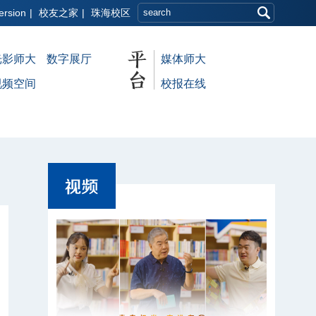
ersion
|
校友之家
|
珠海校区
光影师大
数字展厅
媒体师大
视频空间
校报在线