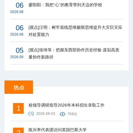
06
廖阳阳：我把“心”的教育带到天边的学校
2026.08
06
[观点]汪明：树牢底线思维极限思维提升大灾巨灾应
对处置能力
2026.08
05
[观点]张琦等：把握东西部协作历史经验 谋划高质
量协作新路径
2026.08
校领导调研指导2026年本科招生录取工作
1
2026-08-03
769次
陈兴率代表团访问英国巴斯大学
2