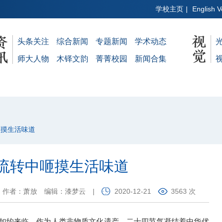
学校主页
|
English V
头条关注
综合新闻
专题新闻
学术动态
师大人物
木铎文韵
菁菁校园
新闻合集
咂摸生活味道
流转中咂摸生活味道
作者：萧放
编辑：漆梦云
|
2020-12-21
3563 次
至如约来临。作为人类非物质文化遗产，二十四节气凝结着中华优