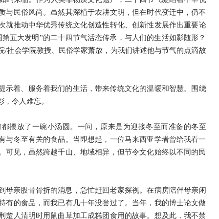
质与民俗风尚。虽然其深植于农耕文明，但在时代变迁中，仍不
次就推动中华优秀传统文化创造性转化、创新性发展作出重要论
国第五大发明”的二十四节气活态传承，与人们的生活如影随形？
院/社会学院教授、民俗学家萧放，为我们讲述他与节气的点滴故
提示着、服务着我们的生活，带来传统文化的温暖和智慧。围绕
彩，令人难忘。
前都摆放了一碗小汤圆。一问，原来是为迎接冬至而准备的冬至
有与冬至有关的食品。当即想起，一位马来西亚学者曾给我看一
。可见，虽然跨越千山、地域相异，但节令文化始终以不同的民
到母亲股骨骨折的消息，急忙赶回老家探视。在病房陪伴母亲闲
特有的食品，而我已有几十年没尝过了。当年，我的博士论文做
荆楚人清明时用鼠曲草加工成糕团食用的故事。想及此，我不禁