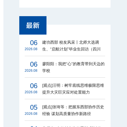
06
建功西部 校友风采丨北师大选调
生、“启航计划”毕业生回访（四川
2026.08
篇）
06
廖阳阳：我把“心”的教育带到天边的
学校
2026.08
06
[观点]汪明：树牢底线思维极限思维
提升大灾巨灾应对处置能力
2026.08
05
[观点]张琦等：把握东西部协作历史
经验 谋划高质量协作新路径
2026.08