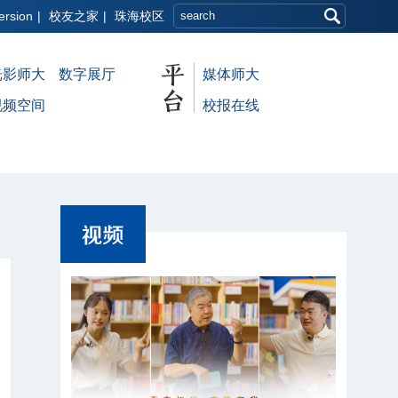
ersion
|
校友之家
|
珠海校区
光影师大
数字展厅
媒体师大
视频空间
校报在线