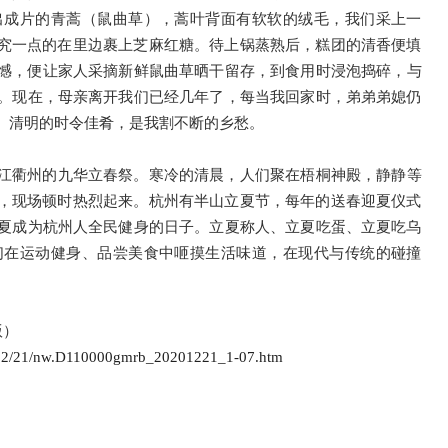
出成片的青蒿（鼠曲草），蒿叶背面有软软的绒毛，我们采上一
讲究一点的在里边裹上芝麻红糖。待上锅蒸熟后，糕团的清香便填
憾，便让家人采摘新鲜鼠曲草晒干留存，到食用时浸泡捣碎，与
。现在，母亲离开我们已经几年了，每当我回家时，弟弟弟媳仍
。清明的时令佳肴，是我割不断的乡愁。
江衢州的九华立春祭。寒冷的清晨，人们聚在梧桐神殿，静静等
”，现场顿时热烈起来。杭州有半山立夏节，每年的送春迎夏仪式
夏成为杭州人全民健身的日子。立夏称人、立夏吃蛋、立夏吃乌
们在运动健身、品尝美食中咂摸生活味道，在现代与传统的碰撞
版）
0-12/21/nw.D110000gmrb_20201221_1-07.htm