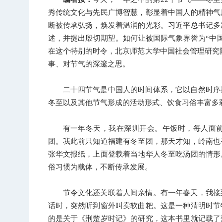
秀传统文化与先民广博智慧，彰显着中国人的精神气
断被传承弘扬，焕发着温润的光彩。
习近平总书记多
述，并提出殷切期望。如何让被国际气象界誉为“中
在这个特别的时令，
北京师范大学中国社会管理研究
事、对节气的深邃之思。
二十四节气是中国人的时间体系，它以自然时序
冬至以及其他节气形成的活动形式、饮食习俗丰富多
有一年冬天，我在深圳开会。午饭时，每人面
团。我此前只知道福建有冬至团，那天才知，岭南也
张华文报纸，上面登载着当地华人冬至吃汤团的情形
俗习惯为载体，不断传承发展。
节令文化还关联着人间亲情。有一年春天，我接
话时，突然听到窗外叫卖软曲粑。这是一种清明时节
的是关于《荆楚岁时记》的研究，这本书里就记载了