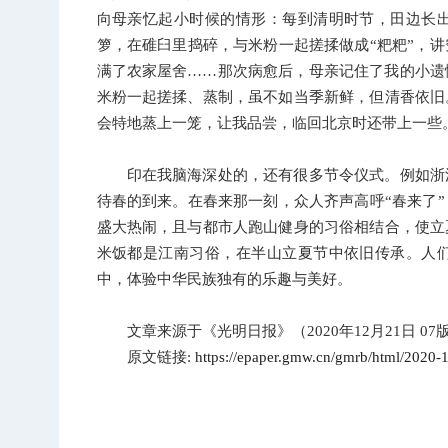
向母亲忆起小时候的情形：每到清明时节，田边长
箩，在碓臼里捣碎，与米粉一起搓揉做成“粑粑”，
满了农家屋舍……那次病愈后，母亲记住了我的小遗
米粉一起搓揉、蒸制，虽不如当季新鲜，但清香依旧
会特地蒸上一笼，让我品尝，临回北京时还带上一些
印在我脑海深处的，还有很多节令仪式。例如浙
待春的到来。在春来那一刻，众人齐声高呼“春来了
盛大热闹，且与都市人跑山健身的习俗相结合，使立
米饭都是江南习俗，在半山立夏节中依旧传承。人
中，体验中华民族独有的乐趣与美好。
文章来源于《光明日报》（2020年12月21日 07
原文链接:
https://epaper.gmw.cn/gmrb/html/202