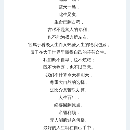
蓝天一缕，
此生足矣。
生命已到古稀，
古稀不是富人的专利，
也不能为权力所左右。
它属于看淡人生而又热爱人生的物我包涵，
属于在大千世界里懂得自己的芸芸众生。
我们既不自卑，也不炫耀；
既不为物喜，也不以己悲。
我们不计算今天和明天，
尊重大自然的选择，
远比介意苦乐划算。
人生百年，
终要回到原点。
名缰利锁，
无人能躲过奈何桥。
最好的人生就在自己手中，