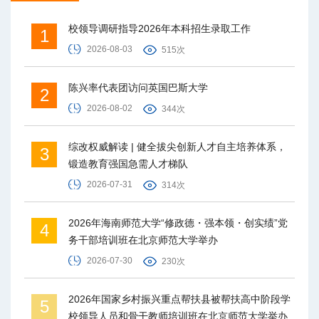
校领导调研指导2026年本科招生录取工作
1
2026-08-03
515次
陈兴率代表团访问英国巴斯大学
2
2026-08-02
344次
综改权威解读 | 健全拔尖创新人才自主培养体系，
3
锻造教育强国急需人才梯队
2026-07-31
314次
2026年海南师范大学“修政德・强本领・创实绩”党
4
务干部培训班在北京师范大学举办
2026-07-30
230次
2026年国家乡村振兴重点帮扶县被帮扶高中阶段学
5
校领导人员和骨干教师培训班在北京师范大学举办