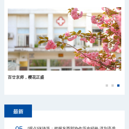
百廿京师，樱花正盛
05
[观点]张琦等：把握东西部协作历史经验 谋划高质