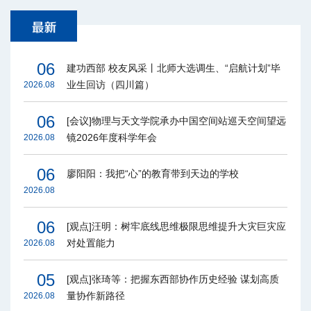
06
建功西部 校友风采丨北师大选调生、“启航计划”毕
业生回访（四川篇）
2026.08
06
[会议]物理与天文学院承办中国空间站巡天空间望远
镜2026年度科学年会
2026.08
06
廖阳阳：我把“心”的教育带到天边的学校
2026.08
06
[观点]汪明：树牢底线思维极限思维提升大灾巨灾应
对处置能力
2026.08
05
[观点]张琦等：把握东西部协作历史经验 谋划高质
量协作新路径
2026.08