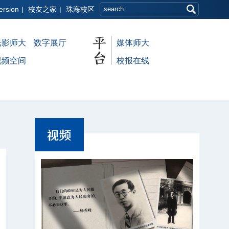
ersion
|
校友之家
|
珠海校区
光影师大
数字展厅
媒体师大
视频空间
校报在线