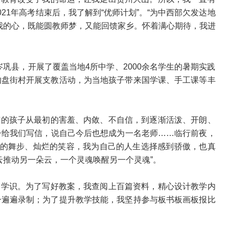
21年高考结束后，我了解到“优师计划”。“为中西部欠发达地
我的心，既能圆教师梦，又能回馈家乡。怀着满心期待，我进
岑巩县，开展了覆盖当地4所中学、2000余名学生的暑期实践
的盘街村开展支教活动，为当地孩子带来国学课、手工课等丰
有的孩子从最初的害羞、内敛、不自信，到逐渐活泼、开朗、
子给我们写信，说自己今后也想成为一名老师……临行前夜，
快的舞步、灿烂的笑容，我为自己的人生选择感到骄傲，也真
云推动另一朵云，一个灵魂唤醒另一个灵魂”。
的学识。为了写好教案，我查阅上百篇资料，精心设计教学内
一遍遍录制；为了提升教学技能，我坚持参与板书板画板报比