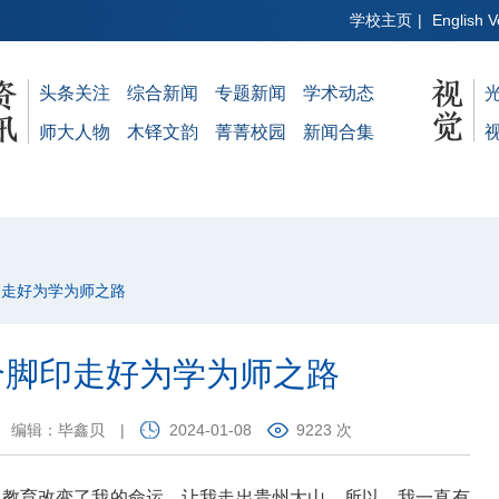
学校主页
|
English V
头条关注
综合新闻
专题新闻
学术动态
师大人物
木铎文韵
菁菁校园
新闻合集
印走好为学为师之路
个脚印走好为学为师之路
编辑：毕鑫贝
|
2024-01-08
9223 次
。教育改变了我的命运，让我走出贵州大山。所以，我一直有