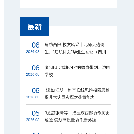
06
建功西部 校友风采丨北师大选调
生、“启航计划”毕业生回访（四川
2026.08
篇）
06
廖阳阳：我把“心”的教育带到天边的
学校
2026.08
06
[观点]汪明：树牢底线思维极限思维
提升大灾巨灾应对处置能力
2026.08
05
[观点]张琦等：把握东西部协作历史
经验 谋划高质量协作新路径
2026.08