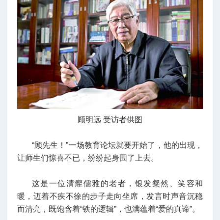
顾明远 受访者供图
“顾先生！”一场教育论坛就要开始了，他的出现，
让师生们惊喜不已，纷纷起身围了上去。
这是一位清癯儒雅的老者，银发粲然、笑容和
暖，迈着不疾不徐的步子走向坐席，发言时声音沉稳
而清亮，既饱含着“铁的逻辑”，也满蕴着“爱的真谛”。