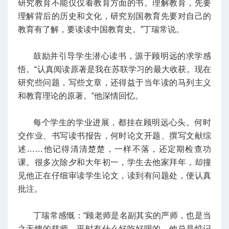
研究教育不能仅仅看教育方面的书。理解教育，先要
理解背后的历史和文化，研究别国教育先要对自己的
教育有了解，要读读中国教育史。”丁瑞常说。
鼓励并引导学生潜心读书，源于顾明远的求学感
悟。“认真阅读原著是我在苏联学习的最大收获。现在
研究些问题，写些文章，还得益于当年读的马列主义
和教育理论的原著。”他深情回忆。
每个学生的学业进展，都挂在顾明远心头。何时
交作业、书写读书报告，何时论文开题、撰写文献综
述……他记得清清楚楚，一样不落，还定期检查功
课。很多次除夕和大年初一，学生去他家拜年，却撞
见他正在仔细审读学生论文，读到有问题处，便认真
批注。
丁瑞常感慨：“顾老师是名副其实的严师，也是当
之无愧的慈师。平时有什么好吃好喝的，他总是惦记