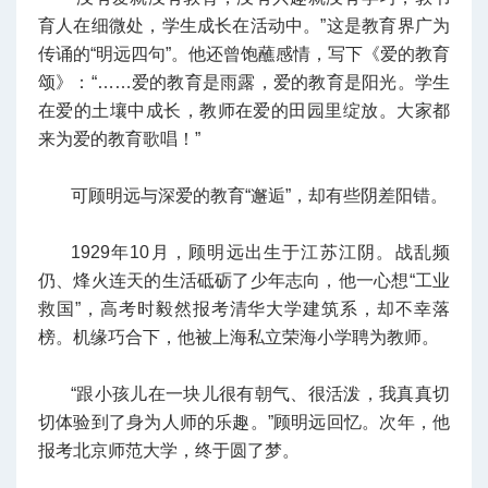
育人在细微处，学生成长在活动中。”这是教育界广为
传诵的“明远四句”。他还曾饱蘸感情，写下《爱的教育
颂》：“……爱的教育是雨露，爱的教育是阳光。学生
在爱的土壤中成长，教师在爱的田园里绽放。大家都
来为爱的教育歌唱！”
可顾明远与深爱的教育“邂逅”，却有些阴差阳错。
1929年10月，顾明远出生于江苏江阴。战乱频
仍、烽火连天的生活砥砺了少年志向，他一心想“工业
救国”，高考时毅然报考清华大学建筑系，却不幸落
榜。机缘巧合下，他被上海私立荣海小学聘为教师。
“跟小孩儿在一块儿很有朝气、很活泼，我真真切
切体验到了身为人师的乐趣。”顾明远回忆。次年，他
报考北京师范大学，终于圆了梦。