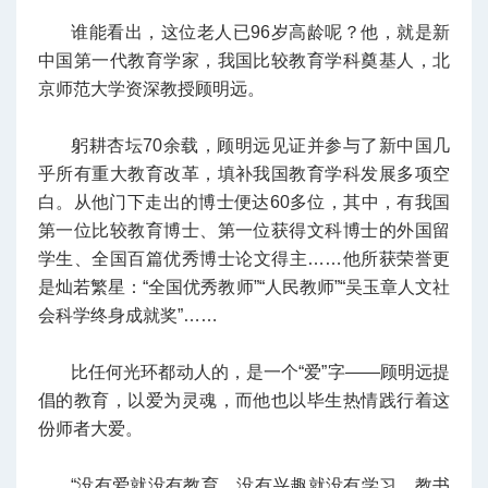
谁能看出，这位老人已96岁高龄呢？他，就是新
中国第一代教育学家，我国比较教育学科奠基人，北
京师范大学资深教授顾明远。
躬耕杏坛70余载，顾明远见证并参与了新中国几
乎所有重大教育改革，填补我国教育学科发展多项空
白。从他门下走出的博士便达60多位，其中，有我国
第一位比较教育博士、第一位获得文科博士的外国留
学生、全国百篇优秀博士论文得主……他所获荣誉更
是灿若繁星：“全国优秀教师”“人民教师”“吴玉章人文社
会科学终身成就奖”……
比任何光环都动人的，是一个“爱”字——顾明远提
倡的教育，以爱为灵魂，而他也以毕生热情践行着这
份师者大爱。
“没有爱就没有教育，没有兴趣就没有学习，教书