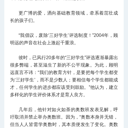
更广博的爱，洒向基础教育领域，牵系着茁壮成
长的孩子们。
“我倡议，废除‘三好学生’评选制度！”2004年，顾
明远的声音在社会上激起千重浪。
彼时，已风行20多年的“三好学生”评选逐渐暴露出
很多弊端，甚至滋生了新的不公平现象。为此，顾明
远直言不讳：“我们的教育方针，是要把每个学生都变
为‘三好学生’，而不是少数人；要相信每个学生都能成
才，任何学生的进步都应该受到鼓励。”他认为，建立
多样化的
学生评价体系才是育人良方。
几年后，他针对如火如荼的奥数班发表见解，呼
吁取消并禁止举办奥数班。因为，“奥数本身并无错，
但当人人皆需学奥数时，其本质便发生了变化。奥数