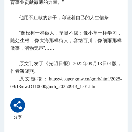
育事业贡献微薄的力量。”
他用不止歇的步子，印证着自己的人生信条——
“像松树一样做人，坚挺不拔；像小草一样学习，
随处生根；像大海那样待人，容纳百川；像细雨那样
做事，润物无声”……
原文刊发于《光明日报》2025年09月13日01版，
作者靳晓燕。
原文链接：
https://epaper.gmw.cn/gmrb/html/2025-
09/13/nw.D110000gmrb_20250913_1-01.htm
分享