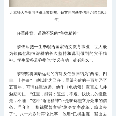
北京师大毕业同学录上黎锦熙、钱玄同的基本信息介绍 (1925
年）
任重能背、道远不退的“龟德精神”
黎锦熙把一生奉献给国家语文教育事业，世人最
为钦佩他勤恒深耕的长久坚持和说到做到的实干精
神。学生梁谷若称赞他“动必有功，处必能久”。
黎锦熙将国语运动的方针及任务归结为“两纲、四
目、十件事”，他以此为己任，展望今后的一百年乃至
五百年，可谓任重道远。他作《龟德颂》宣言立志并
勉励同仁：“任重，能背；道远，不退。快快儿的慢慢
走，不睡！”这种“龟德精神”正是黎锦熙立身处事的信
条。早年间，黎锦熙曾宣誓“终身文字改革，豁出去
了”。八十六岁时再论此事，他用“已拼生涯，豁出去