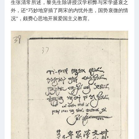
生张清常所述，黎先生除讲授汉学积弊与宋学盛衰之
外，还“巧妙地穿插了两宋的内忧外患，国势衰微的情
况”，颇费心思地开展爱国主义教育。