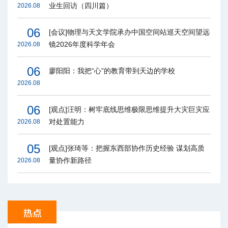
业生回访（四川篇）
2026.08
06
[会议]物理与天文学院承办中国空间站巡天空间望远
镜2026年度科学年会
2026.08
06
廖阳阳：我把“心”的教育带到天边的学校
2026.08
06
[观点]汪明：树牢底线思维极限思维提升大灾巨灾应
对处置能力
2026.08
05
[观点]张琦等：把握东西部协作历史经验 谋划高质
量协作新路径
2026.08