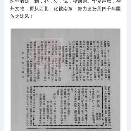
医弱者雄。勤，朴，公，诚，校训崇。华夏声威，神
州文物，原从西北，化被南东：努力发扬我四千年国
族之雄风！