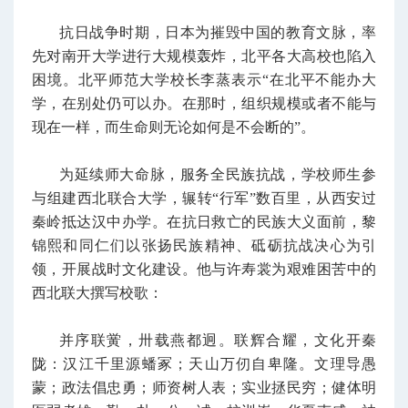
抗日战争时期，日本为摧毁中国的教育文脉，率
先对南开大学进行大规模轰炸，北平各大高校也陷入
困境。北平师范大学校长李蒸表示“在北平不能办大
学，在别处仍可以办。在那时，组织规模或者不能与
现在一样，而生命则无论如何是不会断的”。
为延续师大命脉，服务全民族抗战，学校师生参
与组建西北联合大学，辗转“行军”数百里，从西安过
秦岭抵达汉中办学。在抗日救亡的民族大义面前，黎
锦熙和同仁们以张扬民族精神、砥砺抗战决心为引
领，开展战时文化建设。他与许寿裳为艰难困苦中的
西北联大撰写校歌：
并序联黉，卅载燕都迥。联辉合耀，文化开秦
陇：汉江千里源蟠冢；天山万仞自卑隆。文理导愚
蒙；政法倡忠勇；师资树人表；实业拯民穷；健体明