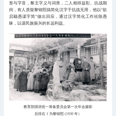
形与字音，黎主字义与词类，二人相得益彰。抗战期
间，有人质疑黎锦熙搞简化汉字于抗战无用，他以“欲
启颛愚谋字简”做出回应，通过汉字简化工作祛除愚
昧，以谋民族振兴的长远利益。
教育部国语统一筹备委员会第一次年会摄影
后排右 1 为黎锦熙 (1930 年）