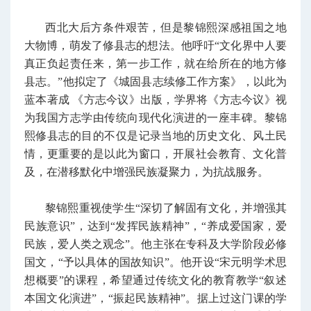
西北大后方条件艰苦，但是黎锦熙深感祖国之地
大物博，萌发了修县志的想法。他呼吁“文化界中人要
真正负起责任来，第一步工作，就在给所在的地方修
县志。”他拟定了《城固县志续修工作方案》，以此为
蓝本著成 《方志今议》出版，学界将《方志今议》视
为我国方志学由传统向现代化演进的一座丰碑。黎锦
熙修县志的目的不仅是记录当地的历史文化、风土民
情，更重要的是以此为窗口，开展社会教育、文化普
及，在潜移默化中增强民族凝聚力，为抗战服务。
黎锦熙重视使学生“深切了解固有文化，并增强其
民族意识”，达到“发挥民族精神”，“养成爱国家，爱
民族，爱人类之观念”。他主张在专科及大学阶段必修
国文，“予以具体的国故知识”。他开设“宋元明学术思
想概要”的课程，希望通过传统文化的教育教学“叙述
本国文化演进”，“振起民族精神”。据上过这门课的学