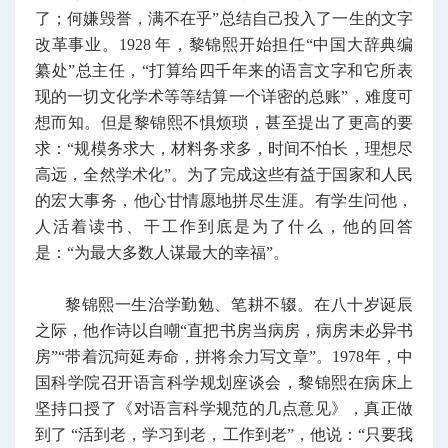
了；何嫌毁誉，满不在乎”总结自己投入了一生的文字
改革事业。1928 年，黎锦熙开始担任“中国大辞典编
纂处”总主任，“打算给四千年来的语言文字和它所表
现的一切文化学术等等结算一个详密的总账”，难度可
想而知。但是黎锦熙不惧烦琐，甚至提出了更高的要
求：“规模务求大，材料务求多，时间不怕长，理想尽
高远，全然学术化”。为了完成这些有益于国家和人民
的宏大事务，他心甘情愿地拼尽生涯。有学生问他，
人活着读书、干工作到底是为了什么，他的回答
是：“为最大多数人谋最大的幸福”。
黎锦熙一生治学勤勉、笔耕不辍。在八十岁诞辰
之际，他作诗以自嘲“直把书房当病房，病房未必异书
房”“带着沉疴延寿命，拼将余力写文章”。1978年，中
国科学院召开语言科学规划座谈会，黎锦熙在病床上
坚持口授了《对语言科学规范的几点意见》，真正做
到了 “活到老，学习到老，工作到老”，他说：“只要我