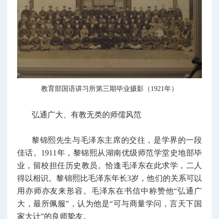
教育部国语讲习所第三期毕业摄影（1921年）
弘通广大、有教无类的师儒风范
黎锦熙先生与毛泽东主席的交往，是学界的一段
佳话。1911年，黎锦
熙
从湖南优级师范学堂史地部毕
业，留校担任历史教员。恰逢毛泽东在此求学，二人
得以相识。黎锦
熙
比毛泽东年长3岁，他们的关系可以
用亦师亦友来形容。毛泽东在书信中称赞他“弘通广
大，最所佩服”，认为他是“可与商量学问，言天下国
家大计”的良师挚友。