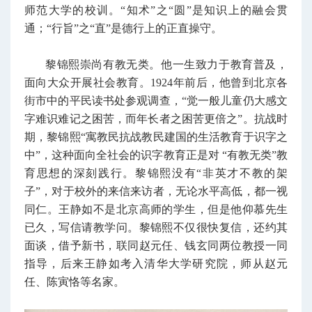
师范大学的校训。“知术”之“圆”是知识上的融会贯
通；“行旨”之“直”是德行上的正直操守。
黎锦熙崇尚有教无类。他一生致力于教育普及，
面向大众开展社会教育。1924年前后，他曾到北京各
街市中的平民读书处参观调查，“觉一般儿童仍大感文
字难识难记之困苦，而年长者之困苦更倍之”。抗战时
期，黎锦熙“寓教民抗战教民建国的生活教育于识字之
中”，这种面向全社会的识字教育正是对 “有教无类”教
育思想的深刻践行。黎锦熙没有“非英才不教的架
子”，对于校外的来信来访者，无论水平高低，都一视
同仁。王静如不是北京高师的学生，但是他仰慕先生
已久，写信请教学问。黎锦熙不仅很快复信，还约其
面谈，借予新书，联同赵元任、钱玄同两位教授一同
指导，后来王静如考入清华大学研究院，师从赵元
任、陈寅恪等名家。