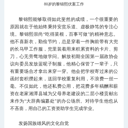
80岁的
黎
锦熙伏案工作
黎锦熙能够取得如此斐然的成绩，一个很重要的
原因就在于他始终秉持安贫乐道、虚极静笃的专注心
境。黎锦熙崇尚“吃得菜根，百事可做”的精神意志。
他不喜新衣，勤俭节约，总是穿着一件胸前带有大兜
的长马甲工作服，兜里装着用来积累资料的卡片、剪
刀，心无旁骛地做学问。解放初期全国第一届政协会
议向委员发放蓝呢子制服，他精心保管了一辈子，只
有重要场合才拿出来穿一穿。他会把学校寄过来的公
函封套积攒起来，送回学校重复利用，不浪费一丝一
毫。不仅如此，他还私费公用，把花费多年稿酬和薪
资在老家湘潭县城为父母养老建设的二层小楼贡献出
来作为“大辞典编纂处”的办公场所。对待学生他也从
不吝啬，用自己的工资资助学生完成学业。
发扬国族雄风的文化自觉