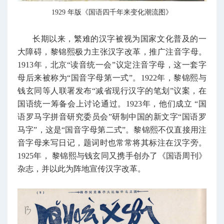
1929 年版《国语四千年来变化潮流图》
长期以来，繁难的汉字被视为国家文化普及的一
大障碍，黎锦
熙
极力主张汉字改革，推广注音字母。
1913年，北京“读音统一会”议定注音字母，这一套字
母后来被称为“国音字母第一式”。1922年，黎锦熙与
钱玄同等人联署发布“减省现行汉字的笔划”议案，在
国语统一筹备会上讨论通过。1923年，他们成立 “国
语罗马字拼音研究委员会”研制中国的新文字“国语罗
马字”，这是“国音字母第二式”。黎锦熙不仅直接用注
音字母来写日记，题词时也常常将其标注在汉字旁。
1925年， 黎锦熙与钱玄同又携手创办了《国语周刊》
杂志，并以此为阵地宣传汉字改革。