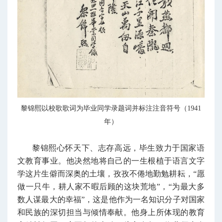
黎锦熙以校歌歌词为毕业同学录题词并标注注音符号（1941
年）
黎锦熙心怀天下、志存高远，毕生致力于国家语
文教育事业。他决然地将自己的一生根植于语言文字
学这片生僻而深奥的土壤，孜孜不倦地勤勉耕耘，“愿
做一只牛，耕人家不暇后顾的这块荒地”，“为最大多
数人谋最大的幸福”，这是他作为一名知识分子对国家
和民族的深切担当与倾情奉献。他身上所体现的教育