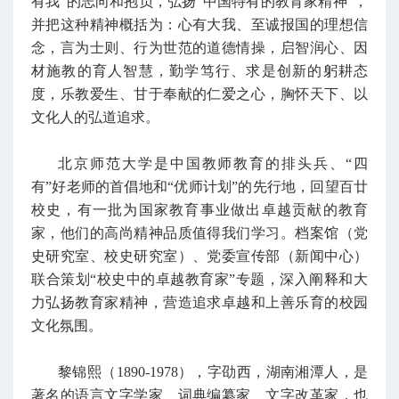
有我”的志向和抱负，弘扬“中国特有的教育家精神”，
并把这种精神概括为：心有大我、至诚报国的理想信
念，言为士则、行为世范的道德情操，启智润心、因
材施教的育人智慧，勤学笃行、求是创新的躬耕态
度，乐教爱生、甘于奉献的仁爱之心，胸怀天下、以
文化人的弘道追求。
北京师范大学是中国教师教育的排头兵、“四
有”好老师的首倡地和“优师计划”的先行地，回望百廿
校史，有一批为国家教育事业做出卓越贡献的教育
家，他们的高尚精神品质值得我们学习。档案馆（党
史研究室、校史研究室）、党委宣传部（新闻中心）
联合策划“校史中的卓越教育家”专题，深入阐释和大
力弘扬教育家精神，营造追求卓越和上善乐育的校园
文化氛围。
黎锦熙（1890-1978），字劭西，湖南湘潭人，是
著名的语言文字学家、词典编纂家、文字改革家，也