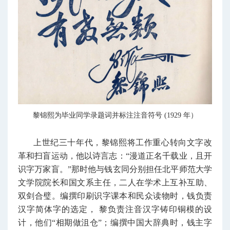
黎锦熙为毕业同学录题词并标注注音符号 (1929 年）
上世纪三十年代，黎锦熙将工作重心转向文字改
革和扫盲运动，他以诗言志：“漫道正名千载业，且开
识字万家盲。”那时他与钱玄同分别担任北平师范大学
文学院院长和国文系主任，二人在学术上互补互助、
双剑合璧。编撰印刷识字课本和民众读物时，钱负责
汉字简体字的选定， 黎负责注音汉字铸印铜模的设
计，他们“相期做沮仓”；编撰中国大辞典时，钱主字