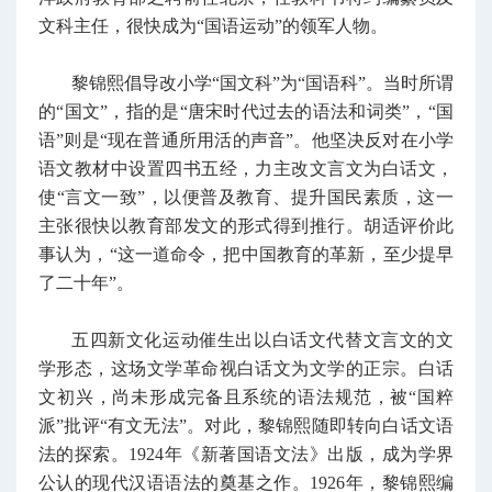
文科主任，很快成为“国语运动”的领军人物。
黎锦熙倡导改小学“国文科”为“国语科”。当时所谓
的“国文”，指的是“唐宋时代过去的语法和词类”，“国
语”则是“现在普通所用活的声音”。他坚决反对在小学
语文教材中设置四书五经，力主改文言文为白话文，
使“言文一致”，以便普及教育、提升国民素质，这一
主张很快以教育部发文的形式得到推行。胡适评价此
事认为，“这一道命令，把中国教育的革新，至少提早
了二十年”。
五四新文化运动催生出以白话文代替文言文的文
学形态，这场文学革命视白话文为文学的正宗。白话
文初兴，尚未形成完备且系统的语法规范，被“国粹
派”批评“有文无法”。对此，黎锦
熙
随即转向白话文语
法的探索。1924年《新著国语文法》出版，成为学界
公认的现代汉语语法的奠基之作。1926年，黎锦熙编