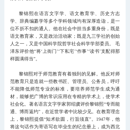
黎锦
熙
在语言文字学、语文教育学、历史方志
学、辞典编纂学等多个学科领域均有深厚造诣，是一
位不折不扣的通人。他在社会中担当多重身份，既是
语文教育家，又是政治活动家；既是九三学社的创始
人之一，又是中国科学院哲学社会科学学部委员。 毛
泽东评价他“将‘上衙门’‘下私宅’‘作事’‘读书’支配得那
样圆满得当”。
黎锦熙对于师范教育有着独到的见解。他反对师
范教育只是造就一些教书匠、管理员、公务员，呼吁
不能降低师范专业的标准，要培养师范学生成为通
材，能够把广博的常识应用在专精的学术上，使学术
社会化。著名语言文字学家郭绍虞评价黎锦熙“专而能
通、博而返约”，在近世学者中比较少见。在教育理念
上，黎锦
熙
提倡“知术欲圆，行旨须直”。1947年，他
将这句话作为寄语写在毕业生的纪念册上，成为西北