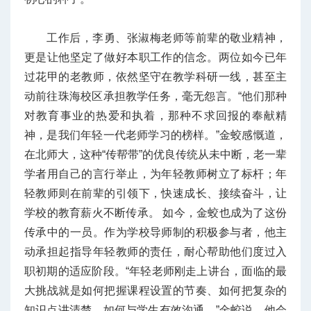
工作后，李勇、张淑梅老师等前辈的敬业精神，
更是让他坚定了做好本职工作的信念。两位如今已年
过花甲的老教师，依然坚守在教学科研一线，甚至主
动前往珠海校区承担教学任务，毫无怨言。“他们那种
对教育事业的热爱和执着，那种不求回报的奉献精
神，是我们年轻一代老师学习的榜样。”金蛟感慨道，
在北师大，这种“传帮带”的优良传统从未中断，老一辈
学者用自己的言行举止，为年轻教师树立了标杆；年
轻教师则在前辈的引领下，快速成长、接续奋斗，让
学校的教育薪火不断传承。 如今，金蛟也成为了这份
传承中的一员。作为学校导师制的积极参与者，他主
动承担起指导年轻教师的责任，耐心帮助他们度过入
职初期的适应阶段。“年轻老师刚走上讲台，面临的最
大挑战就是如何把握课程设置的节奏、如何把复杂的
知识点讲清楚、如何与学生有效沟通。”金蛟说，他会