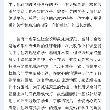
中，他遇到过各种各样的学生，有天赋异禀、求知若
渴的学霸，也有暂时迷茫、需要引导的学子，而他始
终以平等、尊重、包容的态度对待每一位学生，用温
暖的关怀和精准的指导，守护着他们的成长之路。
曾有一名学生让金蛟印象尤为深刻。当时，金蛟
是这名学生专业课的任课老师，在批改作业和课堂提
问中，他发现这名学生基础并不差，但成绩却始终垫
底，上课也常常走神、心不在焉。察觉到异常后，金
蛟没有简单地批评指责，也没有放任不管，而是主动
找机会与学生促膝长谈。在耐心的沟通中，他才了解
到学生的困境：这名学生来自偏远地区，家庭经济条
件十分困难，为了减轻家里的负担，他利用课余时间
甚至上课时间做游戏代打，虽然能赚到一些钱补贴家
用，却严重耽误了学业。了解情况后，金蛟既心疼又
着急。他没有指责学生的选择，而是站在学生的角度