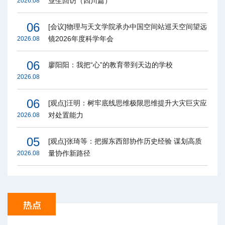
业生回访（四川篇）
2026.08
06
[会议]物理与天文学院承办中国空间站巡天空间望远
镜2026年度科学年会
2026.08
06
廖阳阳：我把“心”的教育带到天边的学校
2026.08
06
[观点]汪明：树牢底线思维极限思维提升大灾巨灾应
对处置能力
2026.08
05
[观点]张琦等：把握东西部协作历史经验 谋划高质
量协作新路径
2026.08