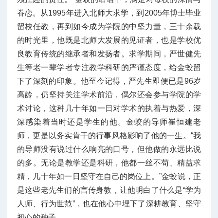
眷恋。从1995年进入北师大求学，到2005年博士毕业
留校任教，再到如今成为学院的中坚力量，三十余载
的时光里，他既是北师大发展的见证者，也是学校优
良教育传统的继承者和发扬者。求学期间，严世健先
生等老一辈学者专注教学科研的严谨态度，给金蛟留
下了深刻的印象。他至今记得，严先生即便已是96岁
高龄，仍坚持关注学术前沿，偶尔还会参与学院的学
术讨论，这种几十年如一日对学术的执着与热爱，深
深感染着当时还是学生的他。金蛟的导师崔恒建老
师，更是以务实肯干的行事风格影响了他的一生。“我
的导师没有说过什么响亮的口号，但他做的永远比说
的多。无论是教学还是科研，他都一丝不苟、精益求
精，几十年如一日坚守在自己的岗位上。”金蛟说，正
是这些老先生们的言传身教，让他明白了什么是“学为
人师、行为世范”，也在他心中埋下了深耕教育、坚守
初心的种子。