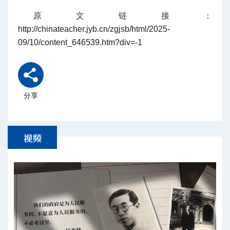
原文链接：
http://chinateacher.jyb.cn/zgjsb/html/2025-
09/10/content_646539.htm?div=-1
分享