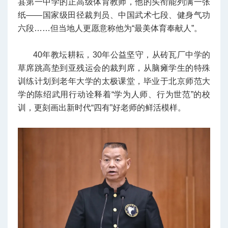
县第一中学的正高级体育教师，他的头衔能列满一张
纸——国家级田径裁判员、中国武术七段、健身气功
六段……但当地人更愿意称他为“最美体育奉献人”。
40年教坛耕耘，30年公益坚守，从砖瓦厂中学的
草席跳高垫到亚残运会的裁判席，从脑瘫学生的特殊
训练计划到老年大学的太极课堂，毕业于北京师范大
学的陈绍武用行动诠释着“学为人师、行为世范”的校
训，更刻画出新时代“四有”好老师的鲜活模样。