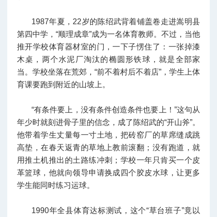
1987年夏，22岁的陈绍武背着铺盖卷走进嵩明县
第四中学，“顺理成章”成为一名体育教师。不过，当他
推开学校体育器材室的门，一下子愣住了：一张掉漆
木桌，两个水泥厂淘汰的椭圆形铁球，就是全部家
当。学校坐落在荒郊，“前不着村后不着店”，学生上体
育课要跑到附近的山坡上。
“有条件要上，没有条件创造条件也要上！”这句从
年少时就刻进骨子里的信念，成了陈绍武的“开山斧”。
他带着学生丈量每一寸土地，把砖窑厂的草席缝成跳
高垫，在春天返青的草地上教前滚翻；没有跑道，就
用推土机推出的土路练冲刺；学校一年只肯买一个皮
革篮球，他就向领导申请换成四个胶皮水球，让更多
学生能同时练习运球。
1990年全县体育达标测试，这个“草台班子”竟以