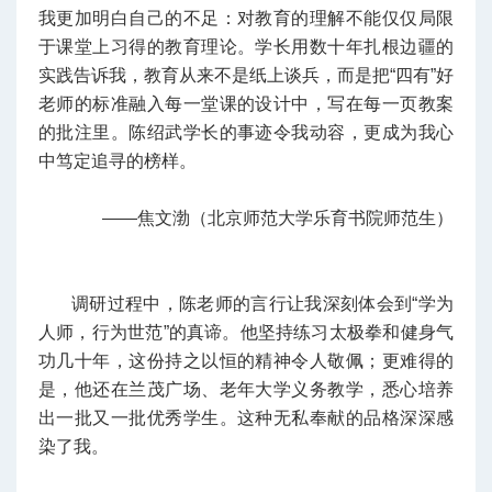
我更加明白自己的不足：对教育的理解不能仅仅局限
于课堂上习得的教育理论。学长用数十年扎根边疆的
实践告诉我，教育从来不是纸上谈兵，而是把“四有”好
老师的标准融入每一堂课的设计中，写在每一页教案
的批注里。陈绍武学长的事迹令我动容，更成为我心
中笃定追寻的榜样。
——
焦文渤（北京师范大学乐育书院师范生）
调研过程中，陈老师的言行让我深刻体会到“学为
人师，行为世范”的真谛。他坚持练习太极拳和健身气
功几十年，这份持之以恒的精神令人敬佩；更难得的
是，他还在兰茂广场、老年大学义务教学，悉心培养
出一批又一批优秀学生。这种无私奉献的品格深深感
染了我。