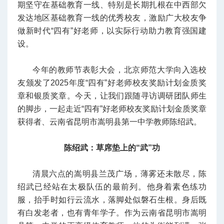
期坚守在基础教育一线、特别是长期扎根在中西部欠
发达地区基础教育一线的优秀校友，激励广大校友争
做新时代“四有”好老师，以实际行动助力教育强国建
设。
今年的教师节表彰大会，北京师范大学向入选校
友颁发了2025年度“四有”好老师校友奖励计划金质奖
章和银质奖章。今天，让我们跟随寻访调研团队师生
的脚步，一起走近“四有”好老师校友奖励计划金质奖章
获得者、云南省昆明市嵩明县第一中学教师陈绍武。
陈绍武：草席垫上的“武”功
清晨六点的嵩明县兰茂广场，薄雾还未散尽，陈
绍武已经站在太极队伍的最前列。他身着素色练功
服，抬手时如行云流水，落脚处似磐石生根。身后既
有白发老者，也有青年学子。作为云南省昆明市嵩明