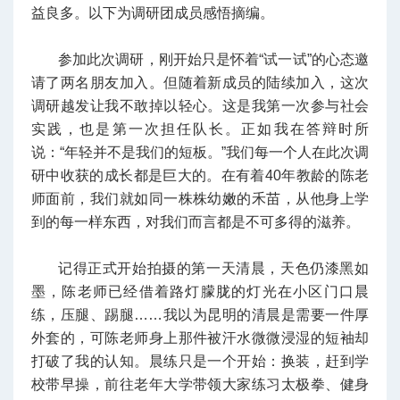
益良多。以下为调研团成员感悟摘编。
参加此次调研，刚开始只是怀着“试一试”的心态邀
请了两名朋友加入。但随着新成员的陆续加入，这次
调研越发让我不敢掉以轻心。这是我第一次参与社会
实践，也是第一次担任队长。正如我在答辩时所
说：“年轻并不是我们的短板。”我们每一个人在此次调
研中收获的成长都是巨大的。在有着40年教龄的陈老
师面前，我们就如同一株株幼嫩的禾苗，从他身上学
到的每一样东西，对我们而言都是不可多得的滋养。
记得正式开始拍摄的第一天清晨，天色仍漆黑如
墨，陈老师已经借着路灯朦胧的灯光在小区门口晨
练，压腿、踢腿……我以为昆明的清晨是需要一件厚
外套的，可陈老师身上那件被汗水微微浸湿的短袖却
打破了我的认知。晨练只是一个开始：换装，赶到学
校带早操，前往老年大学带领大家练习太极拳、健身