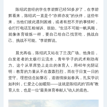
陈绍武曾经的学生李碧辉已经50多岁了，在李碧
辉看来，陈绍武一直是个“亦师亦友”的伙伴，这些年
来，当他们彼此遇到困难，或者有想不开的事情时，
会打打电话互相倾诉、鼓励。“生活不可能一帆风顺，
就像体育锻炼一样，要自己给自己找苦吃，挑战自
己、挑战不可能。”李碧辉说。
晨光再临，陈绍武又站在了兰茂广场。他身后，
白发老者的太极行云流水，青年学子的武术刚劲有
力。这个从草席垫上走出的体育人，用40年光阴证
明：教育的力量从不在轰轰烈烈，而在于日复一日的
坚守。理想信念如磐石，道德情操如春风，扎实学识
如利剑，仁爱之心如暖阳——这就是陈绍武的“四有”教
育人生，也是一位“最美体育奉献人”动人的底色。