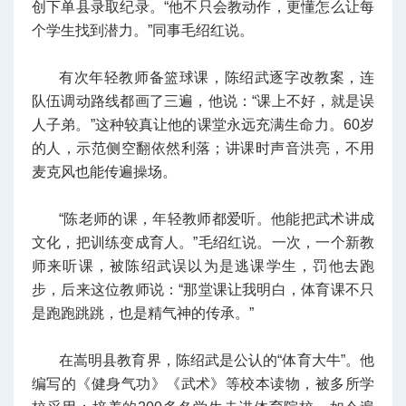
创下单县录取纪录。“他不只会教动作，更懂怎么让每
个学生找到潜力。”同事毛绍红说。
有次年轻教师备篮球课，陈绍武逐字改教案，连
队伍调动路线都画了三遍，他说：“课上不好，就是误
人子弟。”这种较真让他的课堂永远充满生命力。60岁
的人，示范侧空翻依然利落；讲课时声音洪亮，不用
麦克风也能传遍操场。
“陈老师的课，年轻教师都爱听。他能把武术讲成
文化，把训练变成育人。”毛绍红说。一次，一个新教
师来听课，被陈绍武误以为是逃课学生，罚他去跑
步，后来这位教师说：“那堂课让我明白，体育课不只
是跑跑跳跳，也是精气神的传承。”
在嵩明县教育界，陈绍武是公认的“体育大牛”。他
编写的《健身气功》《武术》等校本读物，被多所学