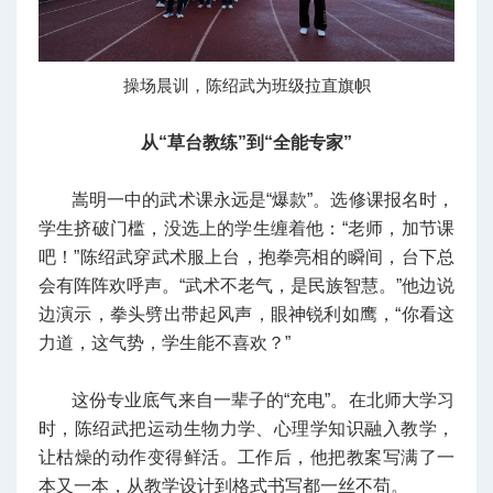
操场晨训，陈绍武为班级拉直旗帜
从“草台教练”到“全能专家”
嵩明一中的武术课永远是“爆款”。选修课报名时，
学生挤破门槛，没选上的学生缠着他：“老师，加节课
吧！”陈绍武穿武术服上台，抱拳亮相的瞬间，台下总
会有阵阵欢呼声。“武术不老气，是民族智慧。”他边说
边演示，拳头劈出带起风声，眼神锐利如鹰，“你看这
力道，这气势，学生能不喜欢？”
这份专业底气来自一辈子的“充电”。在北师大学习
时，陈绍武把运动生物力学、心理学知识融入教学，
让枯燥的动作变得鲜活。工作后，他把教案写满了一
本又一本，从教学设计到格式书写都一丝不苟。