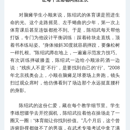
对脑瘫学生小顺来说，陈绍武的体育课是照进生
命的光。这个走路摇晃、左手蜷曲的少年，第一次上
体育课后甚至连饭都抢不到。于是，陈绍武每天帮他
打饭，专门为他设计平衡训练：踩着砖块走直线，顶
着书本练站姿。“身体倾斜30度就容易摔跤，要像松树
一样扎根。”陈绍武蹲在地上，一遍遍示范发力技巧。
有次训练摔破膝盖，陈绍武一边给小顺涂药酒一边
说：“残疾人不是‘不行’，是要找到自己的‘行’。”2008
年北京残奥会上，小顺在脑瘫足球赛场上奔跑，镜头
扫过观众席时，他仿佛看到了场边那个永远挺直腰杆
的身影。
陈绍武的这份仁爱，藏在每个教学细节里。学生
李雄想辍学去开挖掘机，陈绍武拉着他在操场走了一
圈又一圈：“体育能让你找到价值。”几个月后，这个曾
连俯卧撑都做不了的男孩，在武术专项考试中拿了满