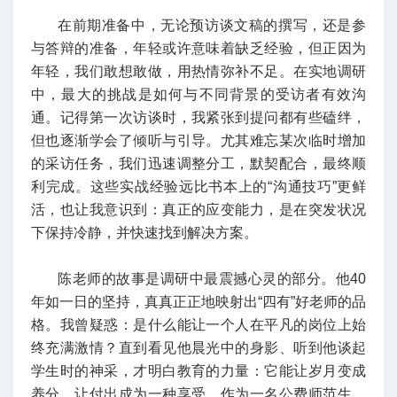
在前期准备中，无论预访谈文稿的撰写，还是参
与答辩的准备，年轻或许意味着缺乏经验，但正因为
年轻，我们敢想敢做，用热情弥补不足。在实地调研
中，最大的挑战是如何与不同背景的受访者有效沟
通。记得第一次访谈时，我紧张到提问都有些磕绊，
但也逐渐学会了倾听与引导。尤其难忘某次临时增加
的采访任务，我们迅速调整分工，默契配合，最终顺
利完成。这些实战经验远比书本上的“沟通技巧”更鲜
活，也让我意识到：真正的应变能力，是在突发状况
下保持冷静，并快速找到解决方案。
陈老师的故事是调研中最震撼心灵的部分。他40
年如一日的坚持，真真正正地映射出“四有”好老师的品
格。我曾疑惑：是什么能让一个人在平凡的岗位上始
终充满激情？直到看见他晨光中的身影、听到他谈起
学生时的神采，才明白教育的力量：它能让岁月变成
养分，让付出成为一种享受。作为一名公费师范生，