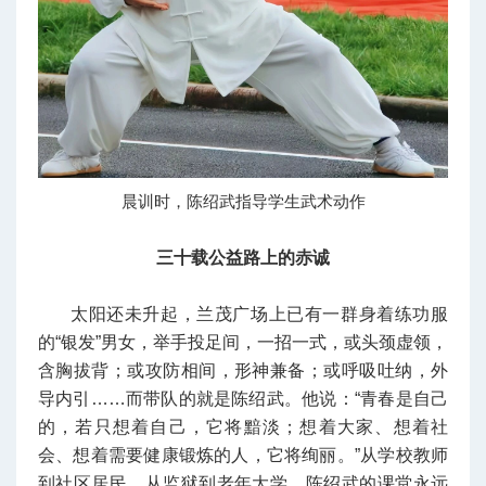
晨训时，陈绍武指导学生武术动作
三十载公益路上的赤诚
太阳还未升起，兰茂广场上已有一群身着练功服
的“银发”男女，举手投足间，一招一式，或头颈虚领，
含胸拔背；或攻防相间，形神兼备；或呼吸吐纳，外
导内引……而带队的就是陈绍武。他说：“青春是自己
的，若只想着自己，它将黯淡；想着大家、想着社
会、想着需要健康锻炼的人，它将绚丽。”从学校教师
到社区居民，从监狱到老年大学，陈绍武的课堂永远