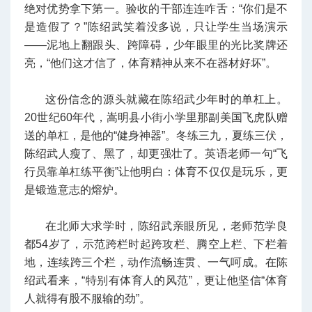
绝对优势拿下第一。验收的干部连连咋舌：“你们是不
是造假了？”陈绍武笑着没多说，只让学生当场演示
——泥地上翻跟头、跨障碍，少年眼里的光比奖牌还
亮，“他们这才信了，体育精神从来不在器材好坏”。
这份信念的源头就藏在陈绍武少年时的单杠上。
20世纪60年代，嵩明县小街小学里那副美国飞虎队赠
送的单杠，是他的“健身神器”。冬练三九，夏练三伏，
陈绍武人瘦了、黑了，却更强壮了。英语老师一句“飞
行员靠单杠练平衡”让他明白：体育不仅仅是玩乐，更
是锻造意志的熔炉。
在北师大求学时，陈绍武亲眼所见，老师范学良
都54岁了，示范跨栏时起跨攻栏、腾空上栏、下栏着
地，连续跨三个栏，动作流畅连贯、一气呵成。在陈
绍武看来，“特别有体育人的风范”，更让他坚信“体育
人就得有股不服输的劲”。