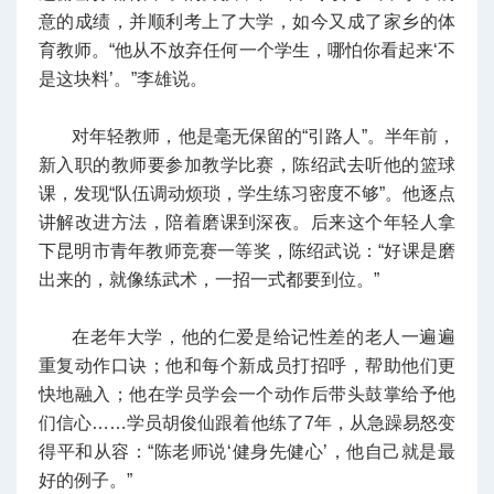
意的成绩，并顺利考上了大学，如今又成了家乡的体
育教师。“他从不放弃任何一个学生，哪怕你看起来‘不
是这块料’。”李雄说。
对年轻教师，他是毫无保留的“引路人”。半年前，
新入职的教师要参加教学比赛，陈绍武去听他的篮球
课，发现“队伍调动烦琐，学生练习密度不够”。他逐点
讲解改进方法，陪着磨课到深夜。后来这个年轻人拿
下昆明市青年教师竞赛一等奖，陈绍武说：“好课是磨
出来的，就像练武术，一招一式都要到位。”
在老年大学，他的仁爱是给记性差的老人一遍遍
重复动作口诀；他和每个新成员打招呼，帮助他们更
快地融入；他在学员学会一个动作后带头鼓掌给予他
们信心……学员胡俊仙跟着他练了7年，从急躁易怒变
得平和从容：“陈老师说‘健身先健心’，他自己就是最
好的例子。”