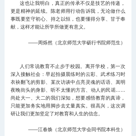
这也让我明白，真正的传承不仅是技艺的传递，
更是精神的延续。陈老师用行动告诉我，无论做什么
事既要坚守初心、持之以恒，也要懂得分享、甘于奉
献，这样才能让所学所做更有意义。
——周烁然（北京师范大学砺行书院师范生）
人们常说教育不止步于校园。离开学校，第一次
深入接触社会：早起拍摄晨练时的云彩、武术练习时
衣袂翻飞的剪影、某次访谈中点亮灵魂的话语、嵩明
夜晚街头的身影、听不太懂的方言、动人的民谣……
尚处大一、大二的我们深知，想要感悟教育的真谛，
只能更加务实地用脚步去丈量真实。很高兴，这次调
研让我们更加坚定了对教育和人生的信念。
——
江春焕（北京师范大学会同书院本科生）