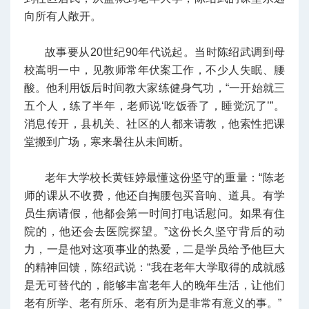
向所有人敞开。
故事要从20世纪90年代说起。当时陈绍武调到母
校嵩明一中，见教师常年伏案工作，不少人失眠、腰
酸。他利用饭后时间教大家练健身气功，“一开始就三
五个人，练了半年，老师说‘吃饭香了，睡觉沉了’”。
消息传开，县机关、社区的人都来请教，他索性把课
堂搬到广场，寒来暑往从未间断。
老年大学校长黄钰婷最懂这份坚守的重量：“陈老
师的课从不收费，他还自掏腰包买音响、道具。有学
员生病请假，他都会第一时间打电话慰问。如果有住
院的，他还会去医院探望。”这份长久坚守背后的动
力，一是他对这项事业的热爱，二是学员给予他巨大
的精神回馈，陈绍武说：“我在老年大学取得的成就感
是无可替代的，能够丰富老年人的晚年生活，让他们
老有所学、老有所乐、老有所为是非常有意义的事。”