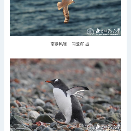
南暴风鹱 闫登辉 摄