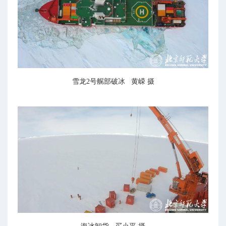
雪龙2号艉部破冰 黄嵘 摄