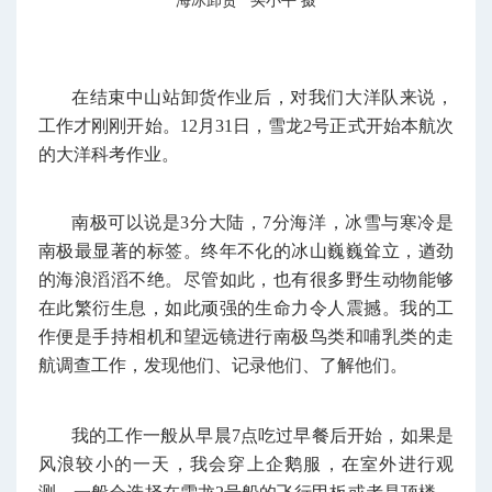
海冰卸货 买小平 摄
在结束中山站卸货作业后，对我们大洋队来说，
工作才刚刚开始。12月31日，雪龙2号正式开始本航次
的大洋科考作业。
南极可以说是3分大陆，7分海洋，冰雪与寒冷是
南极最显著的标签。终年不化的冰山巍巍耸立，遒劲
的海浪滔滔不绝。尽管如此，也有很多野生动物能够
在此繁衍生息，如此顽强的生命力令人震撼。我的工
作便是手持相机和望远镜进行南极鸟类和哺乳类的走
航调查工作，发现他们、记录他们、了解他们。
我的工作一般从早晨7点吃过早餐后开始，如果是
风浪较小的一天，我会穿上企鹅服，在室外进行观