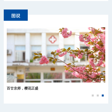
百廿京师，樱花正盛