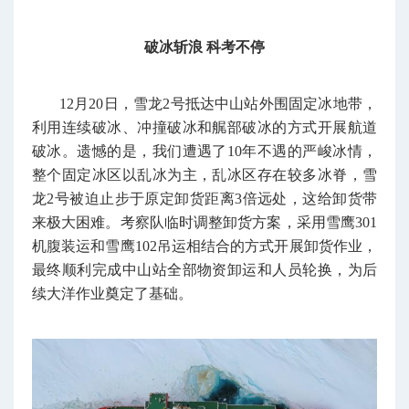
破冰斩浪 科考不停
12月20日，雪龙2号抵达中山站外围固定冰地带，
利用连续破冰、冲撞破冰和艉部破冰的方式开展航道
破冰。遗憾的是，我们遭遇了10年不遇的严峻冰情，
整个固定冰区以乱冰为主，乱冰区存在较多冰脊，雪
龙2号被迫止步于原定卸货距离3倍远处，这给卸货带
来极大困难。考察队临时调整卸货方案，采用雪鹰301
机腹装运和雪鹰102吊运相结合的方式开展卸货作业，
最终顺利完成中山站全部物资卸运和人员轮换，为后
续大洋作业奠定了基础。