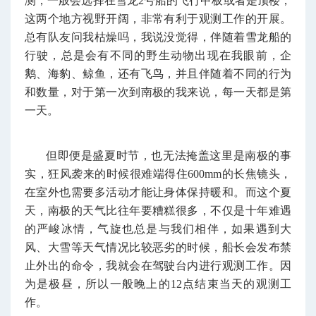
测，一般会选择在雪龙2号船的飞行甲板或者是顶楼，
这两个地方视野开阔，非常有利于观测工作的开展。
总有队友问我枯燥吗，我说没觉得，伴随着雪龙船的
行驶，总是会有不同的野生动物出现在我眼前，企
鹅、海豹、鲸鱼，还有飞鸟，并且伴随着不同的行为
和数量，对于第一次到南极的我来说，每一天都是第
一天。
但即便是盛夏时节，也无法掩盖这里是南极的事
实，狂风袭来的时候很难端得住600mm的长焦镜头，
在室外也需要多活动才能让身体保持暖和。而这个夏
天，南极的天气比往年要糟糕很多，不仅是十年难遇
的严峻冰情，气旋也总是与我们相伴，如果遇到大
风、大雪等天气情况比较恶劣的时候，船长会发布禁
止外出的命令，我就会在驾驶台内进行观测工作。因
为是极昼，所以一般晚上的12点结束当天的观测工
作。