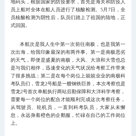
地码头，根据国家的防疫要求，首先是海关和防疫人
员上船对全体在船人员进行了核酸检测。5月7日，全
员核酸检测为阴性后，队员们踏上了祖国的陆地，正
式回国。
本航次是我人生中第一次前往南极，也是我第一
次出海，给我印象最深的有两件事。第一是南极恶劣
的天气，即便是盛夏的南极，大风、大浪和大雪也总
是与我们相伴，迅速变化的天气状况给考察工作带来
了很多挑战；第二是在每个岗位上兢兢业业的南极科
考队员们，雪龙2号船是一艘钢铁巨兽，本次考察也是
雪龙2号首次单船执行两站后勤保障和大洋科学考察，
需要每一个岗位的配合才能顺利完成这次考察任务，
从驾驶员、轮机员，一直到科考队员，大家从未懈
怠，永远身着橙色的企鹅服，忙碌在自己的工作岗位
上。