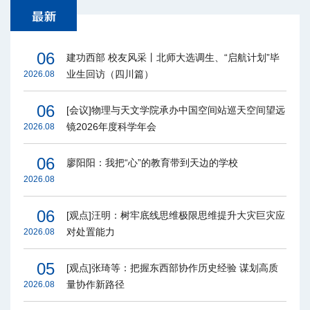
06
建功西部 校友风采丨北师大选调生、“启航计划”毕
业生回访（四川篇）
2026.08
06
[会议]物理与天文学院承办中国空间站巡天空间望远
镜2026年度科学年会
2026.08
06
廖阳阳：我把“心”的教育带到天边的学校
2026.08
06
[观点]汪明：树牢底线思维极限思维提升大灾巨灾应
对处置能力
2026.08
05
[观点]张琦等：把握东西部协作历史经验 谋划高质
量协作新路径
2026.08