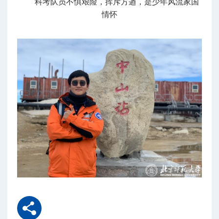
科考队员不惧艰险，挥斥方遒，是少年风流家国
情怀