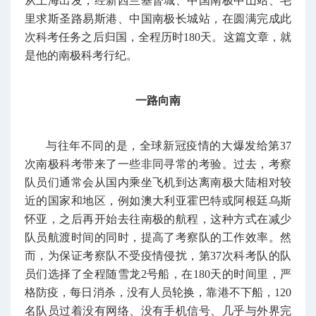
从上海出发，经新西兰基督城、中国南极中山站、毛
里求斯圣路易斯港、中国南极长城站，在圆满完成此
次科考任务之后归国，全程历时180天。这篇文章，就
是他的南极科考行纪。
一路向南
与往年不同的是，全球新冠疫情的大爆发给第37
次南极科考带来了一些非同寻常的考验。过去，考察
队员们通常会从国内乘坐飞机到达离南极大陆相对较
近的国家和地区，例如澳大利亚霍巴特或阿根廷乌斯
怀亚，之后再开始去往南极的航程，这种方式在减少
队员航渡时间的同时，提高了考察队的工作效率。然
而，为保证考察队不受疫情侵扰，第37次科考队的队
员们选择了全程随雪龙2号船，在180天的时间里，严
格防疫，每日消杀，没有人员轮换，靠港不下船，120
名队员过着没有网络、没有手机信号、几乎与外界完