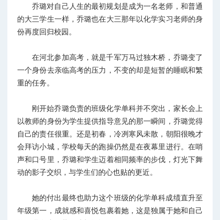
乔璐对自己人生的最初规划是成为一名老师，和普通
的大三学生一样，乔璐也在大三那年以化学实习老师的身
份再度回归校园。
在河北参加高考，就是千军万马过独木桥，乔璐变了
一个身份去亲临高考的压力，不变的却是短暂的睡眠和繁
重的任务。
刚开始乔璐负责的班级化学单科并不突出，家长会上
以教师的身份为学生提供指导意见的那一瞬间，乔璐觉得
自己的责任很重。还是初春，冷冽寒风未散，朝阳很晚才
会拜访小城，学校每天的跑操仍然是在夜幕里进行。在哨
声和口号里，乔璐和学生迈着相同频率的步伐，灯光下舞
动的影子交织，与学生们的心也贴的更近。
她的付出最终也助力这个班级的化学单科成绩直升至
年级第一，成就感和喜悦包裹着她，这是独属于她和自己