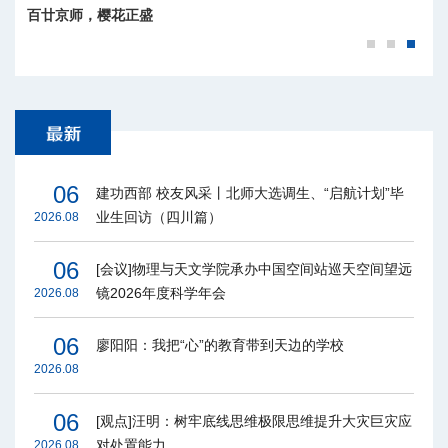
百廿京师，樱花正盛
06
建功西部 校友风采丨北师大选调生、“启航计划”毕
业生回访（四川篇）
2026.08
06
[会议]物理与天文学院承办中国空间站巡天空间望远
镜2026年度科学年会
2026.08
06
廖阳阳：我把“心”的教育带到天边的学校
2026.08
06
[观点]汪明：树牢底线思维极限思维提升大灾巨灾应
对处置能力
2026.08