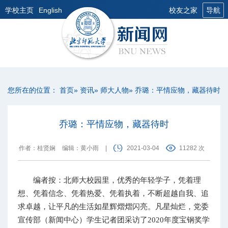
学校主页
English
校友之家
导航
您所在的位置：
首页
»
资讯
»
师大人物
» 乔璐：平情应物，藏器待时
乔璐：平情应物，藏器待时
作者：桂贤娴
编辑：黄小雨
|
2021-03-04
11282 次
编者按：北师大校园里，优秀的年轻学子，凭着理
想、凭着信念、凭着热爱、凭着执着，不断超越自我、追
求卓越，让平凡的生活如星辉熠熠闪亮。凡星灿烂，党委
宣传部（新闻中心）学生记者团采访了2020年度宝钢奖学