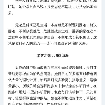
学会应对挑战，就像对待焦虑，乔璐始终保持坦然和
旷达，她经常对自己说：只要思想不滑坡，办法总比困难
多。
无论是科研还是生活，本身就是不断遇到困难，解决
困难；不断接受挑战，战胜挑战的过程，重要的是在这个
过程中不断地反思和超越自我，不断地成长获取价值，这
就是做科研人的常态——永不想象没有风浪的大海。
尘雾之微，增益山海
乔璐的研究课题聚焦在可再生光伏能源领域，是目前
新能源领域的前沿热点问题。她日常的任务需要对着电脑
做大量的理论计算，给后期研究实验提供指导意义，运动
量很小。所以乔璐会选择跑步来中和枯燥的科研日常，在
跑步中规划、理清科研思路，复盘每日清单和下一天的目
标，慢慢捋顺生活中的结。她在不断地锻炼体力，希望有
机会做足准备能够挑战一次马拉松比赛。