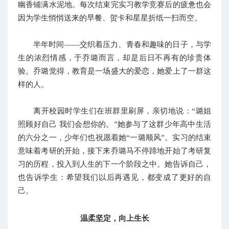
幽香铺满水泥地。每次结束完实习教学竞赛后的疲惫也会
因为学生悄悄送来的早餐、贺卡和星星折纸一扫而空。
半年时间——交织着压力、青春和趣味的日子，与学
生的浓烈情感，于乔璐而言，却是后日不再有的珍贵体
验。乔璐觉得，教育是一场盛大的爱恋，她爱上了一群这
样的人。
离开校园时学生们在班群里刷屏，亲切地说：“璐姐
照顾好自己 我们会想你的。”她参与了这群少年高中生活
的六分之一，少年们也祝愿着她“一璐顺风”。实习的结束
意味着考研的开始，接下来乔璐马不停蹄地开始了考研复
习的历程，投入到人生的下一个阶段之中。她告诉自己，
也告诉学生：希望我们以后再遇见，都变成了更好的自
己。
温柔坚定，向上生长