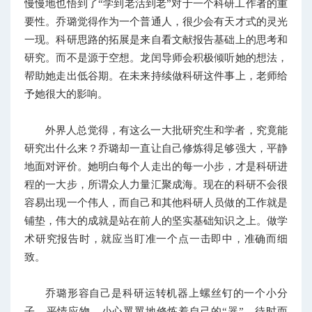
慢慢地也悟到了“学到老活到老”对于一个科研工作者的重
要性。乔璐觉得作为一个普通人，很少会有天才式的灵光
一现。科研思路的拓展是来自看文献报告基础上的思考和
研究。而不是源于空想。龙闰导师会积极倾听她的想法，
帮助她走出低谷期。在未来持续做科研这件事上，老师给
予她很大的影响。
外界人总觉得，有这么一大批研究生和学者，究竟能
研究出什么来？乔璐却一直让自己修炼得足够强大，平静
地面对评价。她明白每个人走出的每一小步，才是科研进
程的一大步，所谓众人力量汇聚成海。现在的科研不会很
容易出现一个伟人，而自己和其他科研人员做的工作就是
铺垫，伟大的成就是站在前人的坚实基础知识之上。做学
术研究报告时，就应当盯准一个点一击即中，准确而细
致。
乔璐形容自己是科研运转机器上螺丝钉的一个小分
子，平情应物，小心翼翼地修炼着自己的“器”，待时而