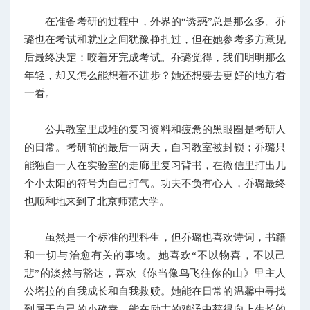
在准备考研的过程中，外界的“诱惑”总是那么多。乔
璐也在考试和就业之间犹豫挣扎过，但在她参考多方意见
后最终决定：咬着牙完成考试。乔璐觉得，我们明明那么
年轻，却又怎么能想着不进步？她还想要去更好的地方看
一看。
公共教室里成堆的复习资料和疲惫的黑眼圈是考研人
的日常。考研前的最后一两天，自习教室被封锁；乔璐只
能独自一人在实验室的走廊里复习背书，在微信里打出几
个小太阳的符号为自己打气。功夫不负有心人，乔璐最终
也顺利地来到了北京师范大学。
虽然是一个标准的理科生，但乔璐也喜欢诗词，书籍
和一切与治愈有关的事物。她喜欢“不以物喜，不以己
悲”的淡然与豁达，喜欢《你当像鸟飞往你的山》里主人
公塔拉的自我成长和自我救赎。她能在日常的温馨中寻找
到属于自己的小确幸，能在励志的鸡汤中获得向上生长的