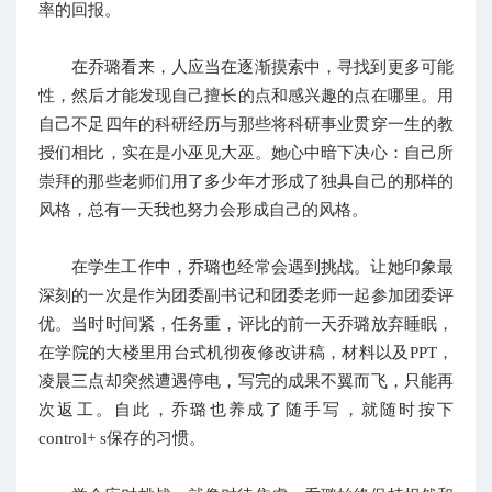
率的回报。
在乔璐看来，人应当在逐渐摸索中，寻找到更多可能
性，然后才能发现自己擅长的点和感兴趣的点在哪里。用
自己不足四年的科研经历与那些将科研事业贯穿一生的教
授们相比，实在是小巫见大巫。她心中暗下决心：自己所
崇拜的那些老师们用了多少年才形成了独具自己的那样的
风格，总有一天我也努力会形成自己的风格。
在学生工作中，乔璐也经常会遇到挑战。让她印象最
深刻的一次是作为团委副书记和团委老师一起参加团委评
优。当时时间紧，任务重，评比的前一天乔璐放弃睡眠，
在学院的大楼里用台式机彻夜修改讲稿，材料以及PPT，
凌晨三点却突然遭遇停电，写完的成果不翼而飞，只能再
次返工。自此，乔璐也养成了随手写，就随时按下
control+ s保存的习惯。