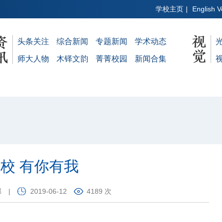
学校主页
|
English V
头条关注
综合新闻
专题新闻
学术动态
师大人物
木铎文韵
菁菁校园
新闻合集
校 有你有我
部
|
2019-06-12
4189 次