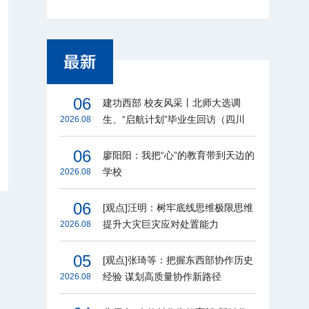
06
建功西部 校友风采丨北师大选调
生、“启航计划”毕业生回访（四川
2026.08
篇）
06
廖阳阳：我把“心”的教育带到天边的
学校
2026.08
06
[观点]汪明：树牢底线思维极限思维
提升大灾巨灾应对处置能力
2026.08
05
[观点]张琦等：把握东西部协作历史
经验 谋划高质量协作新路径
2026.08