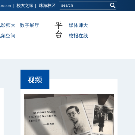
ersion
|
校友之家
|
珠海校区
光影师大
数字展厅
媒体师大
视频空间
校报在线