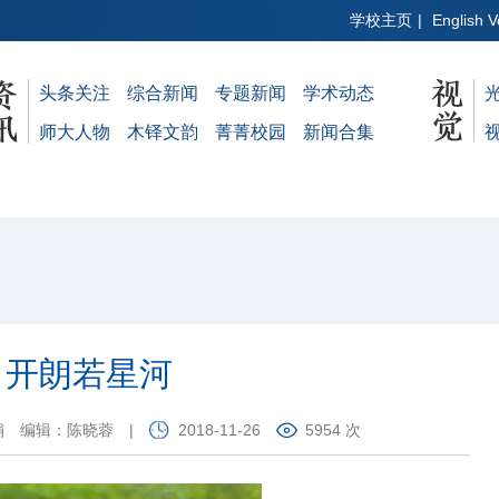
学校主页
|
English V
头条关注
综合新闻
专题新闻
学术动态
师大人物
木铎文韵
菁菁校园
新闻合集
：开朗若星河
娟
编辑：陈晓蓉
|
2018-11-26
5954 次