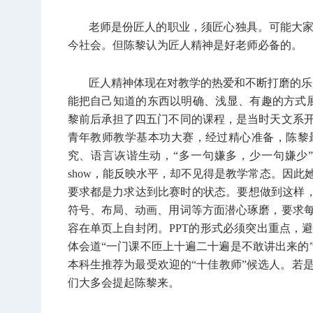
老师是份匠人的职业，须匠心独具。可能大
今社会。但陈黎认为匠人精神是好老师必备的。
匠人精神体现在对教学的热爱和不断打磨的乐
能把自己知道的东西以明确、浅显、有趣的方式
黎前后承担了四五门不同的课程，是当时天文系
青年教师教学基本功大赛，经过精心准备，陈黎
究、语言诙谐生动，“多一句嫌多，少一句嫌少
show，能反映水平，却不见得是教学常态。因
要求都是力求达到比赛时的状态。要想做到这样，
符号、布局、动画、用词等方面潜心琢磨，要求
容在单页上自封闭。PPT的形式必须突出重点，
体会道“一门课不匝上十遍二十遍是不敢讲出来的
本科生推荐为最受欢迎的“十佳教师”候选人。若
们大多会提起陈黎来。