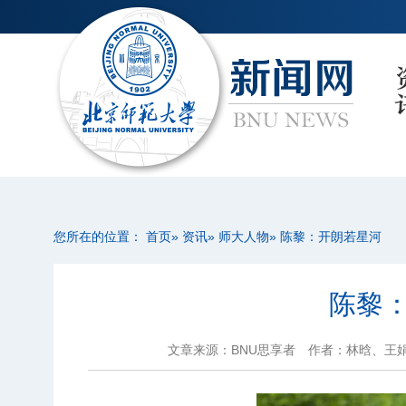
您所在的位置：
首页
»
资讯
»
师大人物
» 陈黎：开朗若星河
陈黎
文章来源：BNU思享者
作者：林晗、王