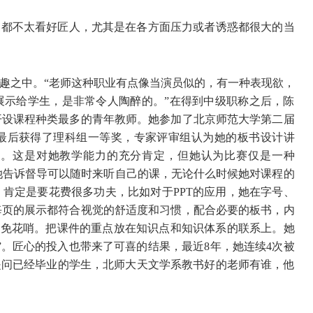
家都不太看好匠人，尤其是在各方面压力或者诱惑都很大的当
趣之中。“老师这种职业有点像当演员似的，有一种表现欲，
展示给学生，是非常令人陶醉的。”在得到中级职称之后，陈
开设课程种类最多的青年教师。她参加了北京师范大学第二届
最后获得了理科组一等奖，专家评审组认为她的板书设计讲
”。这是对她教学能力的充分肯定，但她认为比赛仅是一种
此她告诉督导可以随时来听自己的课，无论什么时候她对课程的
肯定是要花费很多功夫，比如对于PPT的应用，她在字号、
每页的展示都符合视觉的舒适度和习惯，配合必要的板书，内
避免花哨。把课件的重点放在知识点和知识体系的联系上。她
”。匠心的投入也带来了可喜的结果，最近8年，她连续4次被
是问已经毕业的学生，北师大天文学系教书好的老师有谁，他