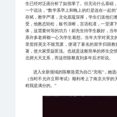
生已经对泛函分析了如指掌了。但无论什么基础
一个说法，“数学系早上和晚上的灯是连在一起的
存斌，教学严谨，文化底蕴深厚，学生们送他们雅
受，他教态轻松，板书清晰，言语机谨，一堂课
体，这需要何等的功力！郝先生待学生极好，当
系许多老师都一心为学生着想。当年大学对英文
里觉得英文不能荒废，便请了著名的留学归国教
著，使大家受益匪浅。也就是这般简单的师生交
北师大天文系，而这些陈黎直到多年后才听说。
进入全新领域的陈黎急需为自己“充电”，她
（当时不允许立即考试）顺利考上了南京大学的
程我是满分的。”