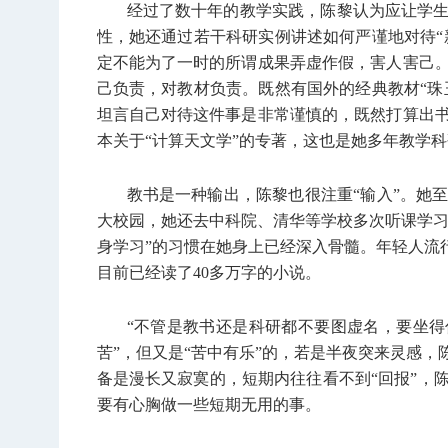
经过了数十年的教学实践，陈黎认为应让学
性，她还通过若干科研实例讲述如何严谨地对待“
定不能为了一时的所谓成果弄虚作假，害人害己
己负责，对教材负责。既然有国外的经典教材“珠
坦言自己对待这件事是非常谨慎的，既然打算出
本关于“计算天文学”的专著，这也是她多年教学
教书是一种输出，陈黎也很注重“输入”。她
大校园，她还去中科院、清华等学校多次听课学习
身学习”的习惯在她身上已经深入骨髓。年轻人流
目前已经读了40多万字的小说。
“不管是教书还是科研都不要图虚名，要坐得
苦”，但又是“苦中有乐”的，若是半夜突来灵感
备是漫长又寂寞的，短期内往往看不到“回报”，
要有心胸做一些短期无用的事。