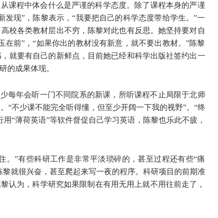
生从课程中体会什么是严谨的科学态度。除了课程本身的严谨
新发现”，陈黎表示，“我要把自己的科学态度带给学生。”一
。高校各类教材层出不穷，陈黎对此也有反思。她坚持要对自
玉在前”，“如果你出的教材没有新意，就不要出教材。”陈黎
书，就要有自己的新鲜点，目前她已经和科学出版社签约出一
科研的成果体现。
至少每年会听一门不同院系的新课，所听课程不止局限于北师
。“不少课不能完全听得懂，但至少开阔一下我的视野”。“终
行用“薄荷英语”等软件督促自己学习英语，陈黎也乐此不疲，
住。”有些科研工作是非常平淡琐碎的，甚至过程还有些“痛
，陈黎就很兴奋，甚至爬起来写一夜的程序。科研项目的前期准
陈黎认为，科学研究如果限制在有用无用上就不用往前走了，