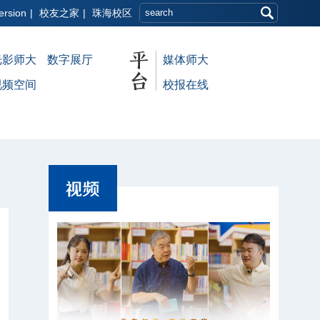
ersion
|
校友之家
|
珠海校区
光影师大
数字展厅
媒体师大
视频空间
校报在线