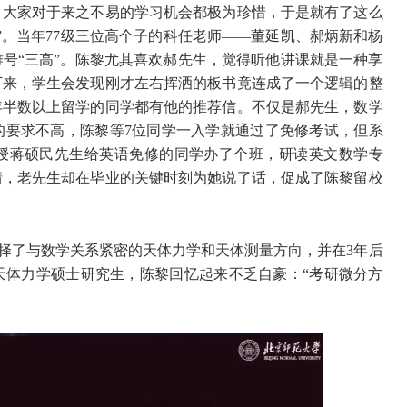
，大家对于来之不易的学习机会都极为珍惜，于是就有了这么
”。当年77级三位高个子的科任老师——董延凯、郝炳新和杨
号“三高”。陈黎尤其喜欢郝先生，觉得听他讲课就是一种享
下来，学生会发现刚才左右挥洒的板书竟连成了一个逻辑的整
年半数以上留学的同学都有他的推荐信。不仅是郝先生，数学
的要求不高，陈黎等7位同学一入学就通过了免修考试，但系
授蒋硕民先生给英语免修的同学办了个班，研读英文数学专
情，老先生却在毕业的关键时刻为她说了话，促成了陈黎留校
选择了与数学关系紧密的天体力学和天体测量方向，并在3年后
天体力学硕士研究生，陈黎回忆起来不乏自豪：“考研微分方