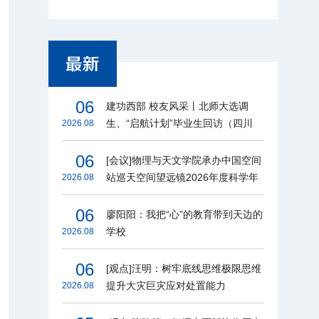
06
建功西部 校友风采丨北师大选调
生、“启航计划”毕业生回访（四川
2026.08
篇）
06
[会议]物理与天文学院承办中国空间
站巡天空间望远镜2026年度科学年
2026.08
会
06
廖阳阳：我把“心”的教育带到天边的
学校
2026.08
06
[观点]汪明：树牢底线思维极限思维
提升大灾巨灾应对处置能力
2026.08