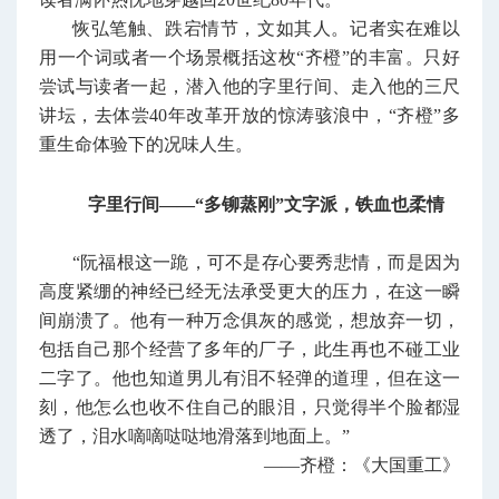
恢弘笔触、跌宕情节，文如其人。记者实在难以
用一个词或者一个场景概括这枚“齐橙”的丰富。只好
尝试与读者一起，潜入他的字里行间、走入他的三尺
讲坛，去体尝40年改革开放的惊涛骇浪中，“齐橙”多
重生命体验下的况味人生。
字里行间——“多铆蒸刚”文字派，铁血也柔情
“阮福根这一跪，可不是存心要秀悲情，而是因为
高度紧绷的神经已经无法承受更大的压力，在这一瞬
间崩溃了。他有一种万念俱灰的感觉，想放弃一切，
包括自己那个经营了多年的厂子，此生再也不碰工业
二字了。他也知道男儿有泪不轻弹的道理，但在这一
刻，他怎么也收不住自己的眼泪，只觉得半个脸都湿
透了，泪水嘀嘀哒哒地滑落到地面上。”
——齐橙：《大国重工》