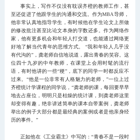
事实上，写作不仅没有耽误齐橙的教师工作，甚
至还促进了他跟学生的沟通和交流。作为MBA导师，
他非常认真地指导学生，有时候他在学生论文上所做
的修改批注甚至比论文本身的字数还多。作为网络作
家，他有更多机会和年轻人打交道，也能通过网络更
好地了解当代青年的思维方式。 “我和年轻人几乎没
有代沟的”，龚老师自信地说道，露出青春的笑容。这
位四十九岁的中年教师，在课堂上会用时髦的流行
语，有时他讲的一些“梗”，底下的同学一时都反应不
过来。“他是一位非常有人格魅力的老师，”一位上过
齐橙统计学课程的同学说，“龚老师的课，每回要早早
地去占座位，明明只是枯燥的统计课，到龚老师这里
却变得有趣，绝非讲述简单的课本自带案例，龚老师
举出的例子大部分都是最经典的案例或者是他亲身经
历的事件。”
正如他在《工业霸主》中写的：“青春不是一段时