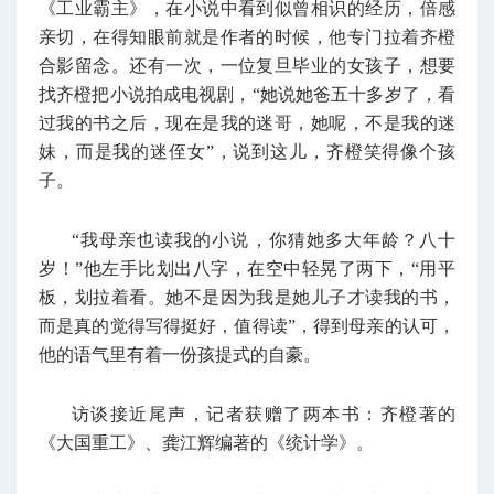
《工业霸主》，在小说中看到似曾相识的经历，倍感
亲切，在得知眼前就是作者的时候，他专门拉着齐橙
合影留念。还有一次，一位复旦毕业的女孩子，想要
找齐橙把小说拍成电视剧，“她说她爸五十多岁了，看
过我的书之后，现在是我的迷哥，她呢，不是我的迷
妹，而是我的迷侄女”，说到这儿，齐橙笑得像个孩
子。
“我母亲也读我的小说，你猜她多大年龄？八十
岁！”他左手比划出八字，在空中轻晃了两下，“用平
板，划拉着看。她不是因为我是她儿子才读我的书，
而是真的觉得写得挺好，值得读”，得到母亲的认可，
他的语气里有着一份孩提式的自豪。
访谈接近尾声，记者获赠了两本书：齐橙著的
《大国重工》、龚江辉编著的《统计学》。