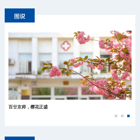
百廿京师，樱花正盛