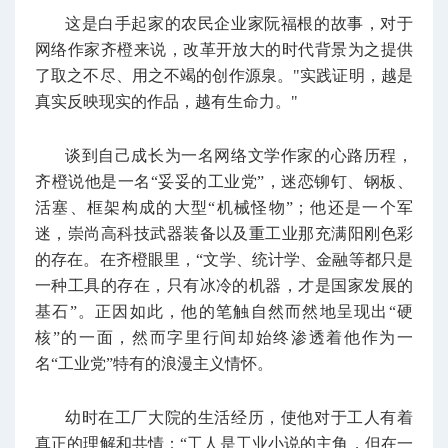
这是白手起家的农民企业家阮福根的故事，对于
网络作家齐橙来说，改革开放大的时代背景为之提供
了取之不尽、用之不竭的创作源泉。"实践证明，越是
真实反映现实的作品，越有生命力。"
谈到自己成长为一名网络文学作家的心路历程，
齐橙说他是一名“妥妥的工业党”，迷恋铆钉、钢板、
活塞、框架构成的大型“机械怪物”；他还是一个军
迷，崇尚高科技武器装备以及重工业那充满阳刚色彩
的存在。在齐橙眼里，“文学、统计学、金融等都只是
一种工具的存在，只有冰冷的机器，才是国家发展的
基石”。正因如此，他的笔触自然而然地呈现出“硬
核”的一面，然而字里行间却始终渗透着他作为一
名“工业党”特有的浪漫主义情怀。
幼时在工厂大院的生活经历，使他对于工人有着
真正的理解和共情：“工人是工业小说的主角，但在一