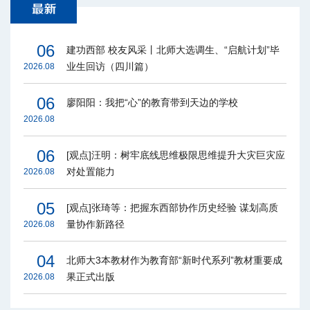
06
建功西部 校友风采丨北师大选调生、“启航计划”毕
业生回访（四川篇）
2026.08
06
廖阳阳：我把“心”的教育带到天边的学校
2026.08
06
[观点]汪明：树牢底线思维极限思维提升大灾巨灾应
对处置能力
2026.08
05
[观点]张琦等：把握东西部协作历史经验 谋划高质
量协作新路径
2026.08
04
北师大3本教材作为教育部“新时代系列”教材重要成
果正式出版
2026.08