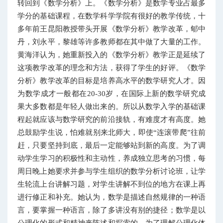
转回到《数学分析》上。《数学分析》是数学专业占最多
学分的基础课程，在数学科学学院有很好的教学传统，十
多年前王昆阳教授带头开展《数学分析》教学改革，郇中
丹，刘永平，黎雄等许多教师都在其中做了大量的工作。
黄海洋认为，她重新投入的《数学分析》教学正是延续了
这项教学改革的理念和方法，获得了学生的好评。《数学
分析》教学改革的目标是培养高水平的数学研究人才。因
为数学成才一般都在20-30岁，在国际上新的数学研究成
果大多数都是年轻人做出来的。所以从数学入学的基础课
程起就应该与数学研究的前沿接轨，有难度才有高度。她
总鼓励学生说，怕难就别来北师大，即使“连滚带爬”往前
赶，只要坚持到底，最后一定能够站到新的高度。为了调
动学生学习的积极性和主动性，养成独立思考的习惯，每
周日晚上她要求并参与学生组织的数学分析讨论班，让学
生轮流上台讲解习题，对学生讲解不到位的地方在课上再
进行修正和补充。她认为，数学是描述自然规律的一种语
言，要掌握一种语言，除了多讲没有别的捷径；数学是以
公理化的形式和精神来陈述和探索的，为了理解公理化体