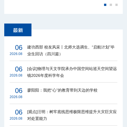
06
建功西部 校友风采丨北师大选调生、“启航计划”毕
业生回访（四川篇）
2026.08
06
[会议]物理与天文学院承办中国空间站巡天空间望远
镜2026年度科学年会
2026.08
06
廖阳阳：我把“心”的教育带到天边的学校
2026.08
06
[观点]汪明：树牢底线思维极限思维提升大灾巨灾应
对处置能力
2026.08