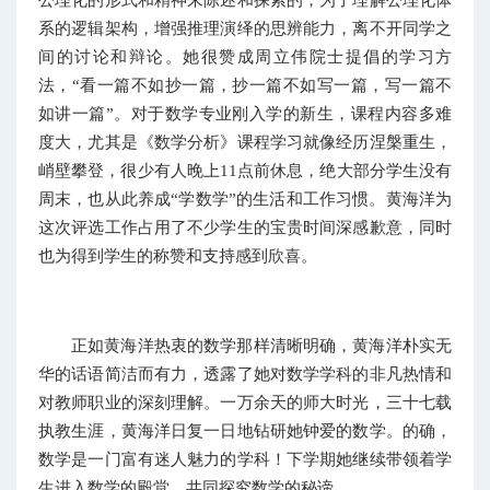
系的逻辑架构，增强推理演绎的思辨能力，离不开同学之
间的讨论和辩论。她很赞成周立伟院士提倡的学习方
法，“看一篇不如抄一篇，抄一篇不如写一篇，写一篇不
如讲一篇”。对于数学专业刚入学的新生，课程内容多难
度大，尤其是《数学分析》课程学习就像经历涅槃重生，
峭壁攀登，很少有人晚上11点前休息，绝大部分学生没有
周末，也从此养成“学数学”的生活和工作习惯。黄海洋为
这次评选工作占用了不少学生的宝贵时间深感歉意，同时
也为得到学生的称赞和支持感到欣喜。
正如黄海洋热衷的数学那样清晰明确，黄海洋朴实无
华的话语简洁而有力，透露了她对数学学科的非凡热情和
对教师职业的深刻理解。一万余天的师大时光，三十七载
执教生涯，黄海洋日复一日地钻研她钟爱的数学。的确，
数学是一门富有迷人魅力的学科！下学期她继续带领着学
生进入数学的殿堂，共同探究数学的秘谛。