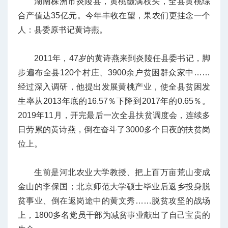
湖南株洲市炎陵县，黄桃缀满枝头，全县黄桃综
合产值达35亿元。今年丰收在望，果农们更挂念一个
人：县委原书记黄诗燕。
2011年，47岁的黄诗燕来到炎陵任县委书记，脚
步遍布全县120个村庄、3900余户贫困群众家中……
经过深入调研，他提出发展黄桃产业，使全县贫困发
生率从2013年底的16.57％下降到2017年的0.65％。
2019年11月，开完最后一次全县扶贫调度会，连续多
日劳累的黄诗燕，倒在奋斗了3000多个日夜的扶贫岗
位上。
生前是河北农业大学教授、把上百万亩荒山变成
金山的李保国；北京师范大学硕士毕业后返乡投身脱
贫事业、倒在返岗途中的黄文秀……脱贫攻坚的战场
上，1800多名党员干部为减贫事业献出了自己宝贵的