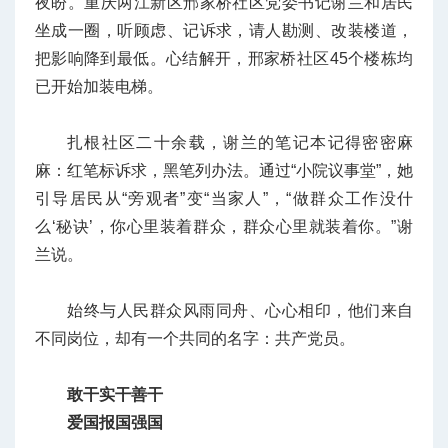
夜盼。重庆两江新区邢家桥社区党委书记谢兰和居民
坐成一圈，听顾虑、记诉求，请人勘测、改装楼道，
把影响降到最低。心结解开，邢家桥社区45个楼栋均
已开始加装电梯。
扎根社区二十余载，谢兰的笔记本记得密密麻
麻：红笔标诉求，黑笔列办法。通过“小院议事堂”，她
引导居民从“旁观者”变“当家人”，“做群众工作没什
么‘秘诀’，你心里装着群众，群众心里就装着你。”谢
兰说。
始终与人民群众风雨同舟、心心相印，他们来自
不同岗位，却有一个共同的名字：共产党员。
敢干实干善干
爱国报国强国