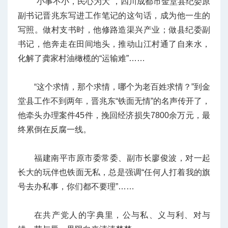
“小事不小，民心为大”，四川成都市金堂县纪委原
副书记晋兆东写进工作笔记的这句话，成为他一生的
写照。做村支书时，他修路造渠兴产业；做县纪委副
书记，他奔走在田间地头，推动山江村通了自来水，
化解了龚家村油橄榄的“运输难”……
“这个求情，那个求情，哪个为老百姓求情？”到金
堂县工作不到两年，晋兆东“铁面无情”的名声传开了，
他牵头办理案件45件，挽回经济损失7800余万元，最
终累倒在反腐一线。
福建南平市原市委常委、副市长廖俊波，对一起
长大的玩伴也铁面无私，总是强调“任何人打着我的旗
号去办私事，你们都不要理”……
在共产党人的字典里，公与私、义与利、对与