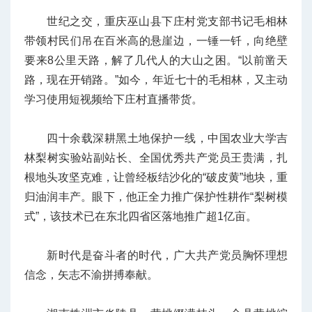
世纪之交，重庆巫山县下庄村党支部书记毛相林
带领村民们吊在百米高的悬崖边，一锤一钎，向绝壁
要来8公里天路，解了几代人的大山之困。“以前凿天
路，现在开销路。”如今，年近七十的毛相林，又主动
学习使用短视频给下庄村直播带货。
四十余载深耕黑土地保护一线，中国农业大学吉
林梨树实验站副站长、全国优秀共产党员王贵满，扎
根地头攻坚克难，让曾经板结沙化的“破皮黄”地块，重
归油润丰产。眼下，他正全力推广保护性耕作“梨树模
式”，该技术已在东北四省区落地推广超1亿亩。
新时代是奋斗者的时代，广大共产党员胸怀理想
信念，矢志不渝拼搏奉献。