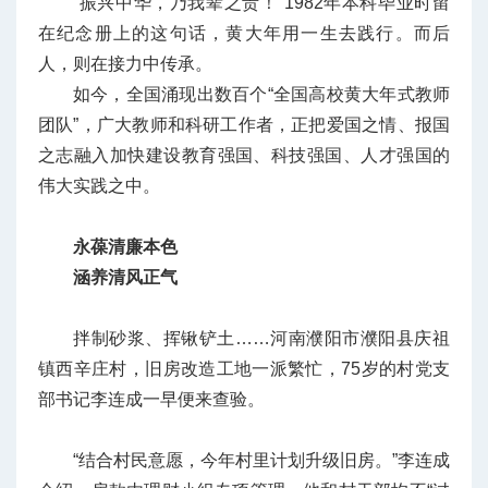
“振兴中华，乃我辈之责！”1982年本科毕业时留
在纪念册上的这句话，黄大年用一生去践行。而后
人，则在接力中传承。
如今，全国涌现出数百个“全国高校黄大年式教师
团队”，广大教师和科研工作者，正把爱国之情、报国
之志融入加快建设教育强国、科技强国、人才强国的
伟大实践之中。
永葆清廉本色
涵养清风正气
拌制砂浆、挥锹铲土……河南濮阳市濮阳县庆祖
镇西辛庄村，旧房改造工地一派繁忙，75岁的村党支
部书记李连成一早便来查验。
“结合村民意愿，今年村里计划升级旧房。”李连成