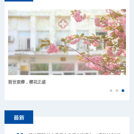
百廿京师，樱花正盛