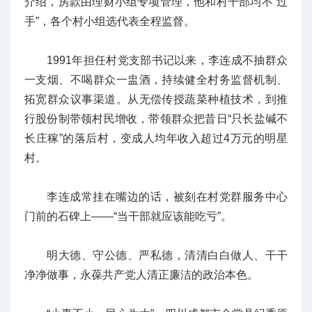
介绍，房款由理财小组专项管理，他和村干部均不“过
手”，各个村小组选代表全程监督。
1991年担任村党支部书记以来，李连成不抽群众
一支烟、不喝群众一盅酒，持续健全村务监督机制、
拓宽群众议事渠道。从无偿传授蔬菜种植技术，到推
行股份制带领村民增收，带领群众把昔日“只长盐碱不
长庄稼”的落后村，变成人均年收入超过4万元的明星
村。
李连成常挂在嘴边的话，被刻在村党群服务中心
门前的石碑上——“当干部就应该能吃亏”。
明大德、守公德、严私德，清清白白做人、干干
净净做事，永葆共产党人清正廉洁的政治本色。