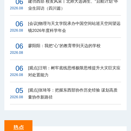
06
建功西部 校友风采丨北师大选调生、“启航计划”毕
业生回访（四川篇）
2026.08
06
[会议]物理与天文学院承办中国空间站巡天空间望远
镜2026年度科学年会
2026.08
06
廖阳阳：我把“心”的教育带到天边的学校
2026.08
06
[观点]汪明：树牢底线思维极限思维提升大灾巨灾应
对处置能力
2026.08
05
[观点]张琦等：把握东西部协作历史经验 谋划高质
量协作新路径
2026.08