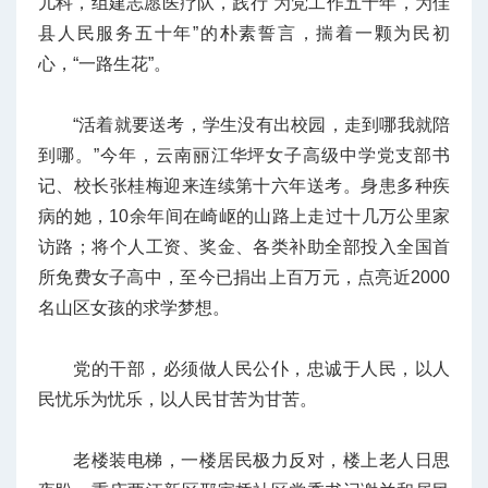
儿科，组建志愿医疗队，践行“为党工作五十年，为佳
县人民服务五十年”的朴素誓言，揣着一颗为民初
心，“一路生花”。
“活着就要送考，学生没有出校园，走到哪我就陪
到哪。”今年，云南丽江华坪女子高级中学党支部书
记、校长张桂梅迎来连续第十六年送考。身患多种疾
病的她，10余年间在崎岖的山路上走过十几万公里家
访路；将个人工资、奖金、各类补助全部投入全国首
所免费女子高中，至今已捐出上百万元，点亮近2000
名山区女孩的求学梦想。
党的干部，必须做人民公仆，忠诚于人民，以人
民忧乐为忧乐，以人民甘苦为甘苦。
老楼装电梯，一楼居民极力反对，楼上老人日思