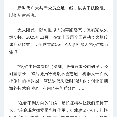
新时代广大共产党员立足一线，以实干破险阻、
以创新建新功。
无人陪跑，以高度拟人的奔跑姿态，流畅完成火
炬交接。2025年11月，在第十五届全国运动会火炬传
递启动仪式上，全球首款5G—A人形机器人“夸父”成为
焦点。
“夸父”由乐聚智能（深圳）股份有限公司研发，公
司董事长、90后党员冷晓琨不会忘记，机器人一次次
摔倒时的挫败感、算法迭代失败时的沮丧；创业初期
海外技术的封锁、业内传来的质疑声……
“在看不到方向的时候，是长征精神让我们坚持下
来。”冷晓琨发挥党员先锋作用，组建攻坚小组，扎根