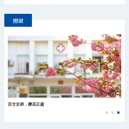
百廿京师，樱花正盛