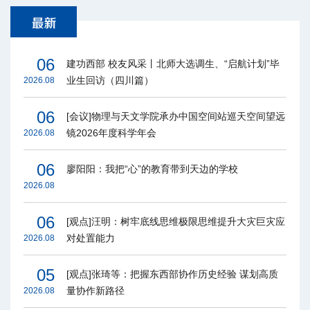
06
建功西部 校友风采丨北师大选调生、“启航计划”毕
业生回访（四川篇）
2026.08
06
[会议]物理与天文学院承办中国空间站巡天空间望远
镜2026年度科学年会
2026.08
06
廖阳阳：我把“心”的教育带到天边的学校
2026.08
06
[观点]汪明：树牢底线思维极限思维提升大灾巨灾应
对处置能力
2026.08
05
[观点]张琦等：把握东西部协作历史经验 谋划高质
量协作新路径
2026.08