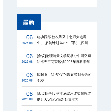
06
建功西部 校友风采丨北师大选调
生、“启航计划”毕业生回访（四川
2026.08
篇）
06
[会议]物理与天文学院承办中国空间
站巡天空间望远镜2026年度科学年
2026.08
会
06
廖阳阳：我把“心”的教育带到天边的
学校
2026.08
06
[观点]汪明：树牢底线思维极限思维
提升大灾巨灾应对处置能力
2026.08