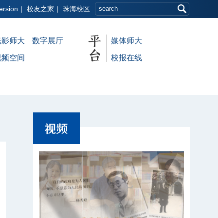
ersion
|
校友之家
|
珠海校区
光影师大
数字展厅
媒体师大
视频空间
校报在线