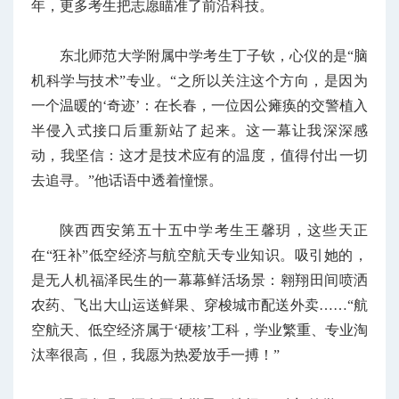
年，更多考生把志愿瞄准了前沿科技。
东北师范大学附属中学考生丁子钦，心仪的是“脑
机科学与技术”专业。“之所以关注这个方向，是因为
一个温暖的‘奇迹’：在长春，一位因公瘫痪的交警植入
半侵入式接口后重新站了起来。这一幕让我深深感
动，我坚信：这才是技术应有的温度，值得付出一切
去追寻。”他话语中透着憧憬。
陕西西安第五十五中学考生王馨玥，这些天正
在“狂补”低空经济与航空航天专业知识。吸引她的，
是无人机福泽民生的一幕幕鲜活场景：翱翔田间喷洒
农药、飞出大山运送鲜果、穿梭城市配送外卖……“航
空航天、低空经济属于‘硬核’工科，学业繁重、专业淘
汰率很高，但，我愿为热爱放手一搏！”