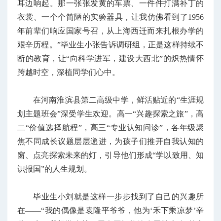
耳边响起。那一张张发黄的车票、一件件打满补丁的
衣裳、一个个简陋的实验器具，让我仿佛看到了1956
年前辈们响应国家号召，从上海西迁而来扎根办学的
艰辛历程。”毕业生小张告诉调研组，正是这样持续不
断的教育，让“向科学进军，建设大西北”的炽热情怀
跨越时空，深植同学们心中。
在河南淮滨县第二高级中学，鲜活贴近的“生涯规
划主题班会”深受学生欢迎。高一“兴趣探索之旅”，高
二“价值选择航程”，高三“专业认知问诊”，各年级聚
焦不同成长议题层层递进，为孩子们推开自我认知的
窗、点亮探索未来的灯，引导他们形成“学以致用、知
识报国”的人生规划。
毕业生小刘就是这样一步步找到了自己的兴趣所
在——“我的偶像是袁隆平爷爷，他为‘禾下乘凉梦’辛