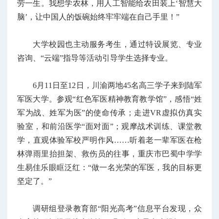
劳一生。我想学农林，用人工智能给农田装上‘智慧大
脑’，让中国人的饭碗始终牢牢端在自己手里！”
大学校园也主动服务考生，通过特设展览、专业
咨询、“云端”指导等活动引导学生选择专业。
6月11日至12日，川渝两地45名高三学子来到陆军
军医大学。参观“红色军医精神教育教学馆”，感悟“姓
军为战、姓军为医”的使命传承；走进VR虚拟仿真实
验室，和前沿医学“面对面”；观摩战术训练、课堂教
学，直观体验军校严明作风……听着老一辈军医在枪
林弹雨里抬担架、救伤员的往事，重庆市巴蜀中学学
生易佳乐眼眶泛红：“做一名光荣的军医，我的目标更
坚定了。”
调研组登录教育部“阳光高考”信息平台发现，众