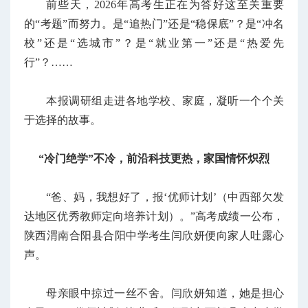
前些天，2026年高考生正在为答好这至关重要
的“考题”而努力。是“追热门”还是“稳保底”？是“冲名
校”还是“选城市”？是“就业第一”还是“热爱先
行”？……
本报调研组走进各地学校、家庭，凝听一个个关
于选择的故事。
“冷门绝学”不冷，前沿科技更热，家国情怀炽烈
“爸、妈，我想好了，报‘优师计划’（中西部欠发
达地区优秀教师定向培养计划）。”高考成绩一公布，
陕西渭南合阳县合阳中学考生闫欣妍便向家人吐露心
声。
母亲眼中掠过一丝不舍。闫欣妍知道，她是担心