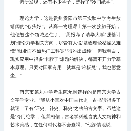
调研发现，还有不少学子，选择了“冷门绝学”。
理论力学，这是贵州贵阳市第三实验中学考生敖
靖闳的“心头好”。从高一物理课上第一次接触开始，
他便被这个领域迷住了。“我报考了清华大学‘强基计
划’理论力学相关方向，尽管有人说‘基础理论枯燥又难
懂’‘就业面不如热门工科宽’‘很难出成绩’，但我明白，
现实应用中很多‘卡脖子’难题的解决，都离不开力学基
本原理。只要对国家有用，就算是‘冷板凳’，我也愿意
坐。”
南京市第九中学考生陈允翀选择的是南京大学古
文字学专业。“我从小喜欢中国古代史，古书读得多了
就迷上了有‘证史、补史、释史’之功的古文字。虽然这
是‘冷门绝学’，但我相信，古老学科蕴含的人文精神和
艺术美感，在任何时代都不会衰竭。”他深情地说。