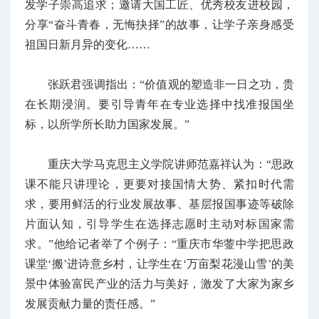
发学子崇高追求；邀请大国工匠、优秀校友进校园，
分享“奋斗青春，无悔抉择”的故事，让学子亲身感受
祖国日新月异的变化……
张跃君强调指出：“价值观的塑造非一日之功，贵
在长期浸润。要引导青年在专业选择中找准报国坐
标，以所学所长助力国家发展。”
重庆大学马克思主义学院讲师范嘉祥认为：“思政
课不能只讲理论，更要对接国情大势、紧扣时代需
求，要用鲜活的行业发展故事、基层报国事迹等破除
片面认知，引导学生在选择志愿时主动对标国家需
求。”他给记者举了个例子：“重庆市华蓥中学把思政
课堂‘搬’进诗意乡村，让学生在‘万亩梨花漫山雪’的美
景中体验富民产业的活力与美好，激发了大家为家乡
发展贡献力量的责任感。”