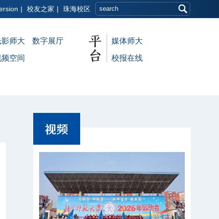
ersion
|
校友之家
|
珠海校区
光影师大
数字展厅
媒体师大
视频空间
校报在线