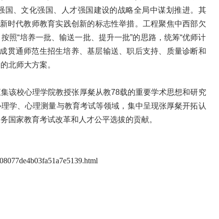
强国、文化强国、人才强国建设的战略全局中谋划推进。其
进新时代教师教育实践创新的标志性举措。工程聚焦中西部欠
按照“培养一批、输送一批、提升一批”的思路，统筹“优师计
，形成贯通师范生招生培养、基层输送、职后支持、质量诊断和
略的北师大方案。
集该校心理学院教授张厚粲从教78载的重要学术思想和研究
心理学、心理测量与教育考试等领域，集中呈现张厚粲开拓认
服务国家教育考试改革和人才公平选拔的贡献。
s6a08077de4b03fa51a7e5139.html