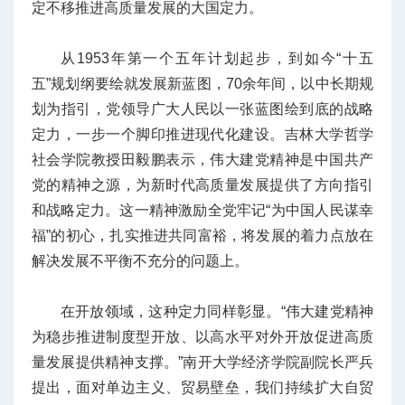
定不移推进高质量发展的大国定力。
从1953年第一个五年计划起步，到如今“十五
五”规划纲要绘就发展新蓝图，70余年间，以中长期规
划为指引，党领导广大人民以一张蓝图绘到底的战略
定力，一步一个脚印推进现代化建设。吉林大学哲学
社会学院教授田毅鹏表示，伟大建党精神是中国共产
党的精神之源，为新时代高质量发展提供了方向指引
和战略定力。这一精神激励全党牢记“为中国人民谋幸
福”的初心，扎实推进共同富裕，将发展的着力点放在
解决发展不平衡不充分的问题上。
在开放领域，这种定力同样彰显。“伟大建党精神
为稳步推进制度型开放、以高水平对外开放促进高质
量发展提供精神支撑。”南开大学经济学院副院长严兵
提出，面对单边主义、贸易壁垒，我们持续扩大自贸