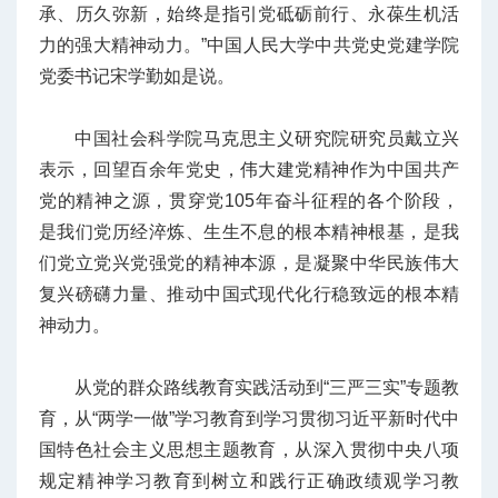
承、历久弥新，始终是指引党砥砺前行、永葆生机活
力的强大精神动力。”中国人民大学中共党史党建学院
党委书记宋学勤如是说。
中国社会科学院马克思主义研究院研究员戴立兴
表示，回望百余年党史，伟大建党精神作为中国共产
党的精神之源，贯穿党105年奋斗征程的各个阶段，
是我们党历经淬炼、生生不息的根本精神根基，是我
们党立党兴党强党的精神本源，是凝聚中华民族伟大
复兴磅礴力量、推动中国式现代化行稳致远的根本精
神动力。
从党的群众路线教育实践活动到“三严三实”专题教
育，从“两学一做”学习教育到学习贯彻习近平新时代中
国特色社会主义思想主题教育，从深入贯彻中央八项
规定精神学习教育到树立和践行正确政绩观学习教