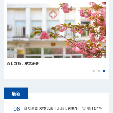
百廿京师，樱花正盛
06
建功西部 校友风采丨北师大选调生、“启航计划”毕