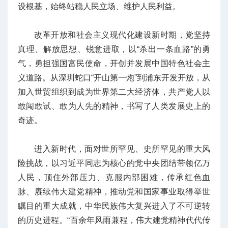
设根基，始终站稳人民立场、维护人民利益。
改革开放和社会主义现代化建设新时期，党坚持
真理、解放思想、锐意进取，以“杀出一条血路”的勇
气，勇担强国富民使命，开创并发展中国特色社会主
义道路。从深圳蛇口“开山第一炮”到浦东开发开放，从
加入世贸组织到成为世界第二大经济体，共产党人以
敢闯敢试、敢为人先的精神，书写了人类发展史上的
奇迹。
进入新时代，面对世所罕见、史所罕见的重大风
险挑战，以习近平同志为核心的党中央团结带领亿万
人民，顶住外部压力、克服内部困难，传承红色血
脉、赓续伟大建党精神，推动党和国家事业取得举世
瞩目的重大成就，中华民族伟大复兴进入了不可逆转
的历史进程。“百余年风雨兼程，伟大建党精神代代传