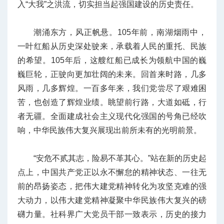
入“大我”之洪流，切实担当起强国建设的历史责任。
潮涌东方，风正帆悬。105年前，南湖烟雨中，
一叶红船从历史深处驶来，承载着人民的重托、民族
的希望。105年后，这艘红船已成长为领航中国的巍
巍巨轮，正驶向更加壮阔的未来。回首来时路，几多
风雨，几多辉煌。一百多年来，我们党尝尽了艰难困
苦，也创造了辉煌业绩。眺望前行路，大道如砥，行
者无疆。全面建成社会主义现代化强国的号角已经吹
响，中华民族伟大复兴展现出前所未有的光明前景。
“安危不贰其志，险易不革其心。”站在新的历史起
点上，中国共产党正以永不懈怠的精神状态、一往无
前的昂扬姿态，把伟大建党精神转化为攻坚克难的强
大动力，以伟大建党精神凝聚中华民族伟大复兴的磅
礴力量。社科界广大党员干部一致表示，历史的接力