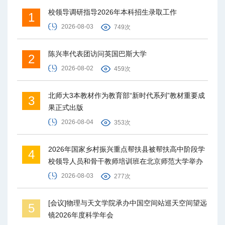
校领导调研指导2026年本科招生录取工作
1
2026-08-03
749次
陈兴率代表团访问英国巴斯大学
2
2026-08-02
459次
北师大3本教材作为教育部“新时代系列”教材重要成
3
果正式出版
2026-08-04
353次
2026年国家乡村振兴重点帮扶县被帮扶高中阶段学
4
校领导人员和骨干教师培训班在北京师范大学举办
2026-08-03
277次
[会议]物理与天文学院承办中国空间站巡天空间望远
5
镜2026年度科学年会