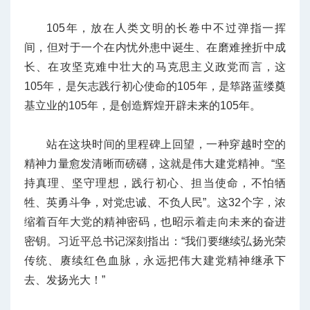
105年，放在人类文明的长卷中不过弹指一挥
间，但对于一个在内忧外患中诞生、在磨难挫折中成
长、在攻坚克难中壮大的马克思主义政党而言，这
105年，是矢志践行初心使命的105年，是筚路蓝缕奠
基立业的105年，是创造辉煌开辟未来的105年。
站在这块时间的里程碑上回望，一种穿越时空的
精神力量愈发清晰而磅礴，这就是伟大建党精神。“坚
持真理、坚守理想，践行初心、担当使命，不怕牺
牲、英勇斗争，对党忠诚、不负人民”。这32个字，浓
缩着百年大党的精神密码，也昭示着走向未来的奋进
密钥。习近平总书记深刻指出：“我们要继续弘扬光荣
传统、赓续红色血脉，永远把伟大建党精神继承下
去、发扬光大！”