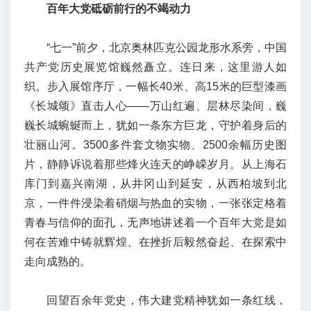
百年大党砥砺前行的不竭动力
“七一”前夕，北京奥林匹克公园龙形水系旁，中国
共产党历史展览馆巍然矗立。连日来，这里游人如
织。步入展馆序厅，一幅长40米、高15米的巨型漆画
《长城颂》直击人心——万山红遍、层林尽染间，巍
巍长城蜿蜒而上，犹如一条东方巨龙，守护着身后的
壮丽山河。3500多件套文物实物、2500余幅历史图
片，静静诉说着那些烽火连天的峥嵘岁月。从上海石
库门到嘉兴南湖，从井冈山到延安，从西柏坡到北
京，一件件浸染着硝烟与热血的实物，一张张定格着
青春与信仰的面孔，无声地讲述着一个百年大党是如
何在苦难中铸就辉煌、在挫折后毅然奋起、在探索中
走向成熟的。
回望百余年党史，伟大建党精神犹如一条红线，