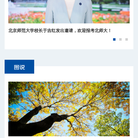
北京师范大学校长于吉红发出邀请，欢迎报考北师大！
京师问道——“心”有大我 弦歌报国