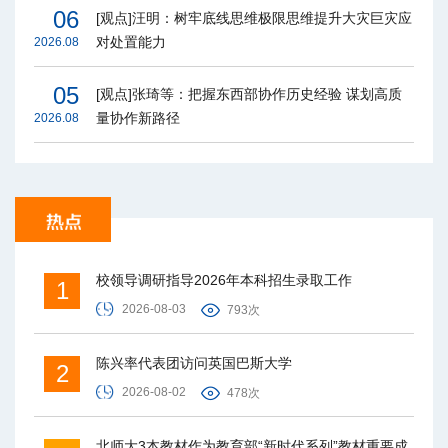
06
[观点]汪明：树牢底线思维极限思维提升大灾巨灾应
对处置能力
2026.08
05
[观点]张琦等：把握东西部协作历史经验 谋划高质
量协作新路径
2026.08
校领导调研指导2026年本科招生录取工作
1
2026-08-03
793次
陈兴率代表团访问英国巴斯大学
2
2026-08-02
478次
北师大3本教材作为教育部“新时代系列”教材重要成