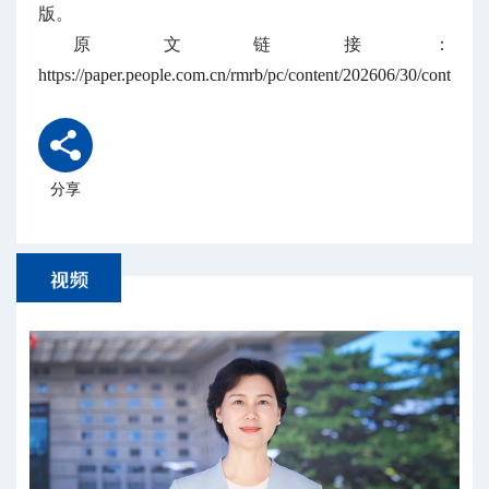
版。
原文链接：
https://paper.people.com.cn/rmrb/pc/content/202606/30/content
分享